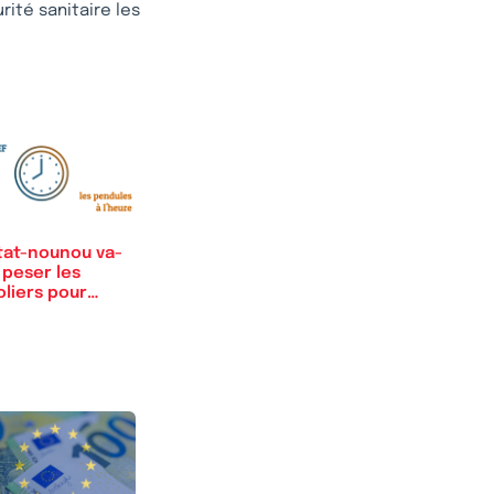
ité sanitaire les
Etat-nounou va-
l peser les
oliers pour
ter…