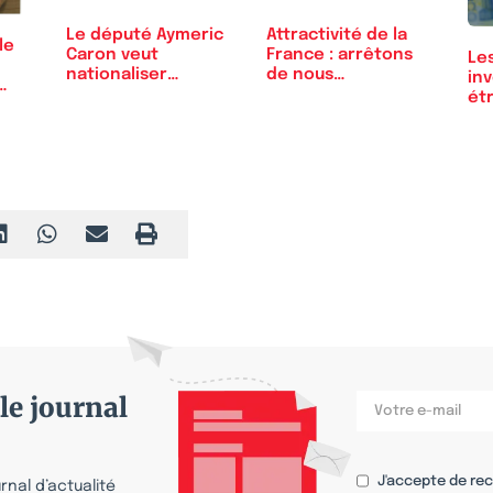
Le député Aymeric
Attractivité de la
le
Caron veut
France : arrêtons
Le
nationaliser
de nous…
in
l’agriculture
ét
Eu
le journal
J'accepte de re
nal d’actualité