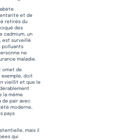
diabète
entarité et de
té retirés du
ovoqué des
Le cadmium, un
est surveillé
« polluants
 personne ne
surance maladie.
t omet de
 exemple, doit
vieillit et que le
sidérablement
De la même
a de pair avec
ociété moderne,
es pays
ntielle, mais il
pées qui