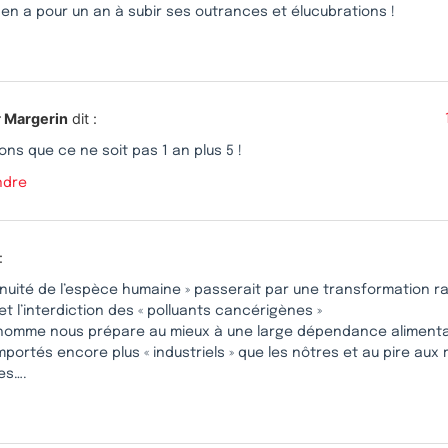
 en a pour un an à subir ses outrances et élucubrations !
r Margerin
dit :
ons que ce ne soit pas 1 an plus 5 !
ndre
:
tinuité de l’espèce humaine » passerait par une transformation 
et l’interdiction des « polluants cancérigènes »
homme nous prépare au mieux à une large dépendance alimentai
mportés encore plus « industriels » que les nôtres et au pire aux
es….