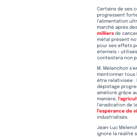
Certains de ses co
progressent forte
l’alimentation ul
marché après des 
milliers
de cancer
métal présent not
pour ses effets 
éternels » utilis
contestera non pl
M. Mélenchon s’e
mentionner tous l
être relativisée 
dépistage progre
amélioré grâce a
manière,
l’agricu
l’éradication de 
l’espérance de v
industrialisés.
Jean-Luc Mélench
ignore la réalité