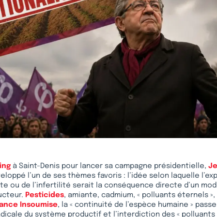
ing
à Saint-Denis pour lancer sa campagne présidentielle,
J
eloppé l’un de ses thèmes favoris : l’idée selon laquelle l’ex
te ou de l’infertilité serait la conséquence directe d’un m
ucteur.
Pesticides
, amiante, cadmium, « polluants éternels »,
rance Insoumise
, la « continuité de l’espèce humaine » passe
dicale du système productif et l’interdiction des « polluants