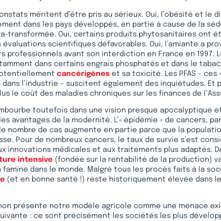
nstats méritent d’être pris au sérieux. Oui, l’obésité et le 
ment dans les pays développés, en partie à cause de la séd
tra-transformée. Oui, certains produits phytosanitaires ont é
évaluations scientifiques défavorables. Oui, l’amiante a pr
s professionnels avant son interdiction en France en 1997. 
amment dans certains engrais phosphatés et dans le tabac, 
potentiellement
cancérigènes
et sa toxicité. Les PFAS – ces 
és dans l’industrie – suscitent également des inquiétudes. Et
us le coût des maladies chroniques sur les finances de l’As
mbourbe toutefois dans une vision presque apocalyptique e
es avantages de la modernité. L’« épidémie » de cancers, par
: le nombre de cas augmente en partie parce que la population 
sse. Pour de nombreux cancers, le taux de survie s’est con
ux innovations médicales et aux traitements plus adaptés. 
lture intensive
(fondée sur la rentabilité de la production) v
la famine dans le monde. Malgré tous les procès faits à la s
ie
(et en bonne santé !) reste historiquement élevée dans l
on présente notre modèle agricole comme une menace existe
 suivante : ce sont précisément les sociétés les plus dévelop