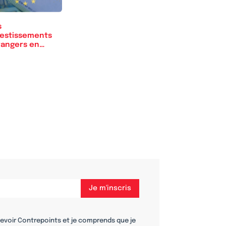
s
vestissements
rangers en
rope sont en…
cevoir Contrepoints et je comprends que je