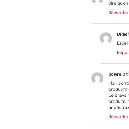
Dire qu’on
Répondre
Didie
Espér
Répo
poivre
dit 
« la « con
productif 
Ce brave 
produits i
ancestral
Répondre