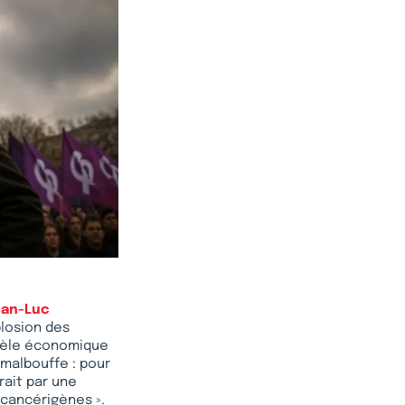
ean-Luc
plosion des
odèle économique
 malbouffe : pour
rait par une
 cancérigènes ».