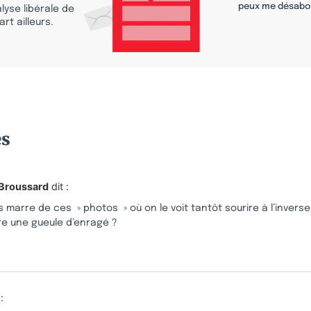
peux me désabo
lyse libérale de
rt ailleurs.
es
 Broussard
dit :
s marre de ces » photos » où on le voit tantôt sourire à l’inverse
re une gueule d’enragé ?
: