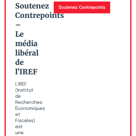
Soutenez
Soutenez Contrepoints
Contrepoints
–
Le
média
libéral
de
l’IREF
L’IREF
(Institut
de
Recherches
Économiques
et
Fiscales)
est
une