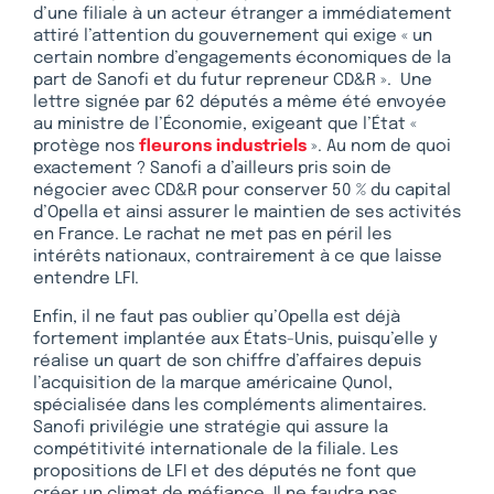
d’une filiale à un acteur étranger a immédiatement
attiré l’attention du gouvernement qui exige « un
certain nombre d’engagements économiques de la
part de Sanofi et du futur repreneur CD&R ». Une
lettre signée par 62 députés a même été envoyée
au ministre de l’Économie, exigeant que l’État «
protège nos
fleurons industriels
». Au nom de quoi
exactement ? Sanofi a d’ailleurs pris soin de
négocier avec CD&R pour conserver 50 % du capital
d’Opella et ainsi assurer le maintien de ses activités
en France. Le rachat ne met pas en péril les
intérêts nationaux, contrairement à ce que laisse
entendre LFI.
Enfin, il ne faut pas oublier qu’Opella est déjà
fortement implantée aux États-Unis, puisqu’elle y
réalise un quart de son chiffre d’affaires depuis
l’acquisition de la marque américaine Qunol,
spécialisée dans les compléments alimentaires.
Sanofi privilégie une stratégie qui assure la
compétitivité internationale de la filiale. Les
propositions de LFI et des députés ne font que
créer un climat de méfiance. Il ne faudra pas