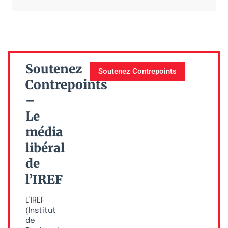
Soutenez
Soutenez Contrepoints
Contrepoints
–
Le
média
libéral
de
l’IREF
L’IREF
(Institut
de