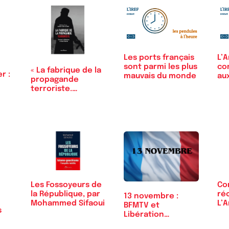
Les ports français
L’
sont parmi les plus
co
« La fabrique de la
r :
mauvais du monde
aux
propagande
isl
terroriste.
Comment…
Les Fossoyeurs de
Co
la République, par
réc
13 novembre :
Mohammed Sifaoui
L’A
BFMTV et
s
fra
Libération
préfèrent parler…