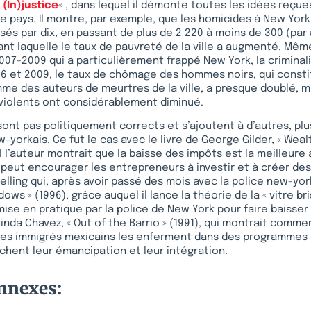
 (In)justice
« , dans lequel il démonte toutes les idées reçues
ce pays. Il montre, par exemple, que les homicides à New Yor
sés par dix, en passant de plus de 2 220 à moins de 300 (par 
ant laquelle le taux de pauvreté de la ville a augmenté. Mêm
007-2009 qui a particulièrement frappé New York, la criminal
06 et 2009, le taux de chômage des hommes noirs, qui consti
me des auteurs de meurtres de la ville, a presque doublé, m
 violents ont considérablement diminué.
ont pas politiquement corrects et s’ajoutent à d’autres, plu
-yorkais. Ce fut le cas avec le livre de George Gilder, « Weal
l l’auteur montrait que la baisse des impôts est la meilleure
 peut encourager les entrepreneurs à investir et à créer de
elling qui, après avoir passé des mois avec la police new-york
ows » (1996), grâce auquel il lance la théorie de la « vitre bri
ise en pratique par la police de New York pour faire baisser l
inda Chavez, « Out of the Barrio » (1991), qui montrait comme
 des immigrés mexicains les enferment dans des programmes 
hent leur émancipation et leur intégration.
onnexes: