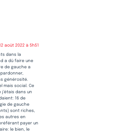
12 août 2022 à 5h51
nts dans la
d a dû faire une
ore de gauche a
, pardonner,
ans générosité.
el mais social. Ce
e j’étais dans un
daient: 16 de
logie de gauche
ants) sont riches,
les autres en
préférant payer un
re: le bien, le