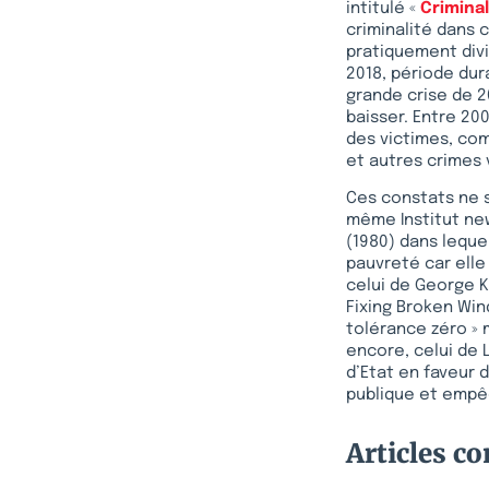
intitulé «
Criminal
criminalité dans 
pratiquement divi
2018, période dur
grande crise de 2
baisser. Entre 20
des victimes, com
et autres crimes
Ces constats ne s
même Institut new
(1980) dans leque
pauvreté car elle
celui de George K
Fixing Broken Wind
tolérance zéro » m
encore, celui de L
d’Etat en faveur
publique et empêc
Articles c