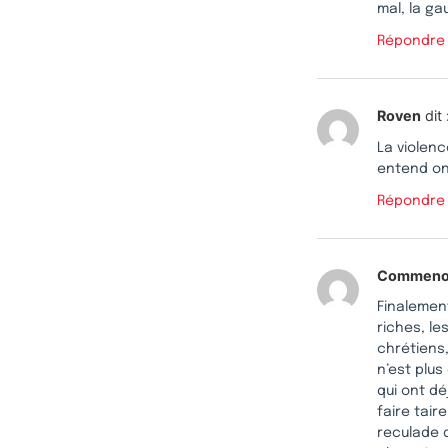
mal, la ga
Répondre
Roven
dit 
La violenc
entend on
Répondre
Commenoz
Finalemen
riches, le
chrétiens,
n’est plus
qui ont dé
faire tair
reculade d