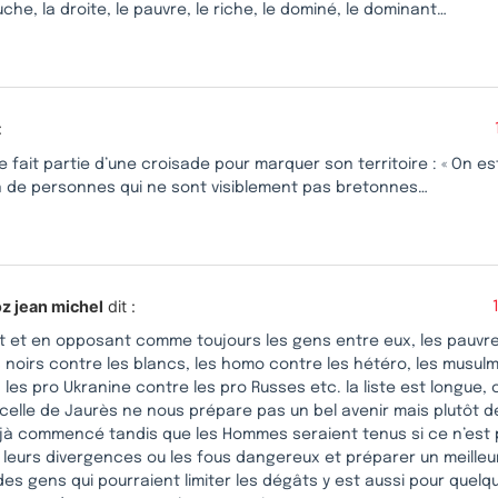
uche, la droite, le pauvre, le riche, le dominé, le dominant…
:
e fait partie d’une croisade pour marquer son territoire : « On es
 de personnes qui ne sont visiblement pas bretonnes…
 jean michel
dit :
t et en opposant comme toujours les gens entre eux, les pauvre
s noirs contre les blancs, les homo contre les hétéro, les musul
 les pro Ukranine contre les pro Russes etc. la liste est longue,
 celle de Jaurès ne nous prépare pas un bel avenir mais plutôt de
jà commencé tandis que les Hommes seraient tenus si ce n’est pa
e leurs divergences ou les fous dangereux et préparer un meilleur
es gens qui pourraient limiter les dégâts y est aussi pour quelq