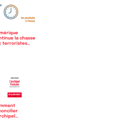
Amérique
ntinue la chasse
 terroristes
amistes
mment
oncilier
rchipel
nçais ?