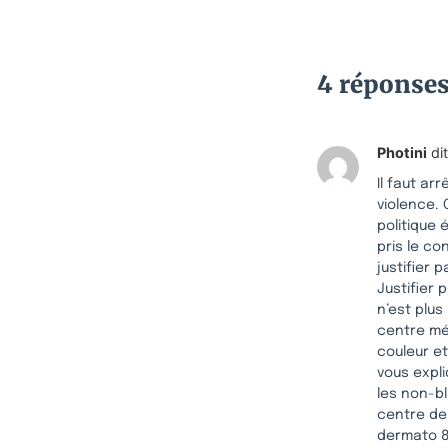
4 réponse
Photini
dit
Il faut ar
violence. 
politique
pris le co
justifier 
Justifier 
n’est plus
centre méd
couleur et
vous expli
les non-b
centre de
dermato 80