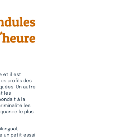
et il est
es profils des
uquées. Un autre
t les
ondait à la
riminalité les
nquance le plus
Mangual,
e un petit essai