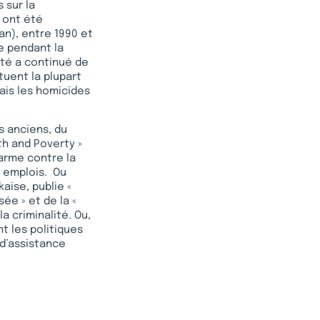
 sur la
k ont été
an), entre 1990 et
e pendant la
ité a continué de
tuent la plupart
ais les homicides
s anciens, du
th and Poverty »
 arme contre la
s emplois. Ou
aise, publie «
sée » et de la «
a criminalité. Ou,
nt les politiques
d’assistance