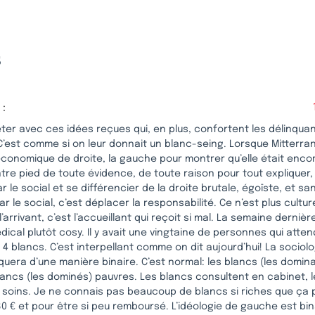
s
 :
rêter avec ces idées reçues qui, en plus, confortent les délinqua
C’est comme si on leur donnait un blanc-seing. Lorsque Mitterran
 économique de droite, la gauche pour montrer qu’elle était enc
ntre pied de toute évidence, de toute raison pour tout expliquer
par le social et se différencier de la droite brutale, égoïste, et s
par le social, c’est déplacer la responsabilité. Ce n’est plus cultur
 l’arrivant, c’est l’accueillant qui reçoit si mal. La semaine dernièr
ical plutôt cosy. Il y avait une vingtaine de personnes qui atten
 4 blancs. C’est interpellant comme on dit aujourd’hui! La socio
quera d’une manière binaire. C’est normal: les blancs (les domin
lancs (les dominés) pauvres. Les blancs consultent en cabinet, 
 soins. Je ne connais pas beaucoup de blancs si riches que ça 
 € et pour être si peu remboursé. L’idéologie de gauche est binai