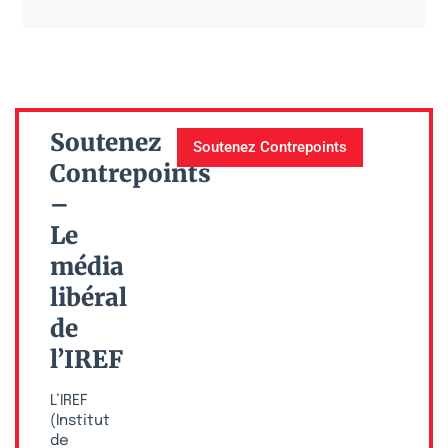
Soutenez
Soutenez Contrepoints
Contrepoints
–
Le
média
libéral
de
l’IREF
L’IREF
(Institut
de