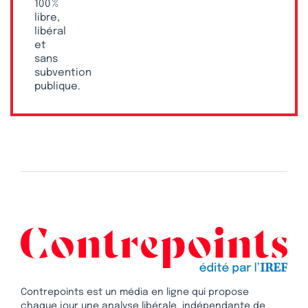
100 %
libre,
libéral
et
sans
subvention
publique.
Contrepoints est un média en ligne qui propose
chaque jour une analyse libérale, indépendante de