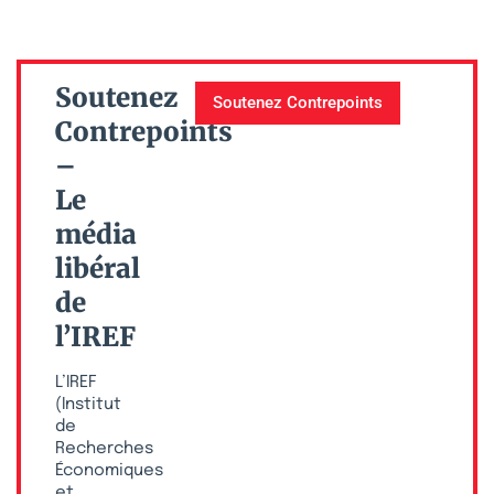
Soutenez
Soutenez Contrepoints
Contrepoints
–
Le
média
libéral
de
l’IREF
L’IREF
(Institut
de
Recherches
Économiques
et