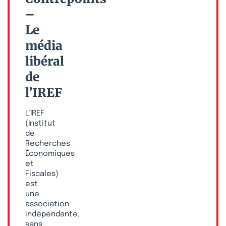
–
Le
média
libéral
de
l’IREF
L’IREF
(Institut
de
Recherches
Économiques
et
Fiscales)
est
une
association
indépendante,
sans