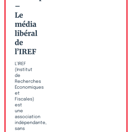
–
Le
média
libéral
de
l’IREF
L’IREF
(Institut
de
Recherches
Économiques
et
Fiscales)
est
une
association
indépendante,
sans