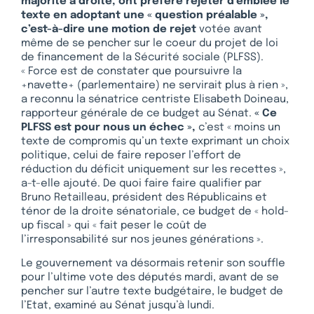
majorité à droite, ont préféré rejeter d’emblée le
texte en adoptant une « question préalable »,
c’est-à-dire une motion de rejet
votée avant
même de se pencher sur le coeur du projet de loi
de financement de la Sécurité sociale (PLFSS).
« Force est de constater que poursuivre la
+navette+ (parlementaire) ne servirait plus à rien »,
a reconnu la sénatrice centriste Elisabeth Doineau,
rapporteur générale de ce budget au Sénat.
« Ce
PLFSS est pour nous un échec »,
c’est « moins un
texte de compromis qu’un texte exprimant un choix
politique, celui de faire reposer l’effort de
réduction du déficit uniquement sur les recettes »,
a-t-elle ajouté. De quoi faire faire qualifier par
Bruno Retailleau, président des Républicains et
ténor de la droite sénatoriale, ce budget de « hold-
up fiscal » qui « fait peser le coût de
l’irresponsabilité sur nos jeunes générations ».
Le gouvernement va désormais retenir son souffle
pour l’ultime vote des députés mardi, avant de se
pencher sur l’autre texte budgétaire, le budget de
l’Etat, examiné au Sénat jusqu’à lundi.