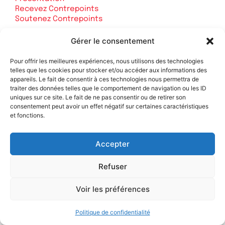
Recevez Contrepoints
Soutenez Contrepoints
Les sites de l'IREF
Gérer le consentement
fr.irefeurope.org
Pour offrir les meilleures expériences, nous utilisons des technologies
contrepoints-archives.org
telles que les cookies pour stocker et/ou accéder aux informations des
appareils. Le fait de consentir à ces technologies nous permettra de
journaldeslibertes.fr
traiter des données telles que le comportement de navigation ou les ID
en.irefeurope.org
uniques sur ce site. Le fait de ne pas consentir ou de retirer son
consentement peut avoir un effet négatif sur certaines caractéristiques
Légal
et fonctions.
Mentions légales
Politique de confidentialité
Accepter
Plan du site
Refuser
Voir les préférences
Soutenez Contrepoints
Politique de confidentialité