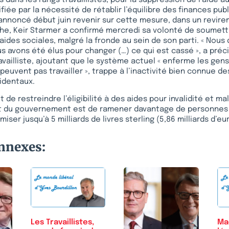
tifiée par la nécessité de rétablir l’équilibre des finances publ
nnoncé début juin revenir sur cette mesure, dans un revire
he, Keir Starmer a confirmé mercredi sa volonté de soumett
aides sociales, malgré la fronde au sein de son parti. « Nou
us avons été élus pour changer (…) ce qui est cassé », a préc
ailliste, ajoutant que le système actuel « enferme les gen
e peuvent pas travailler », trappe à l’inactivité bien connue 
identaux.
 de restreindre l’éligibilité à des aides pour invalidité et ma
ut du gouvernement est de ramener davantage de personnes 
miser jusqu’à 5 milliards de livres sterling (5,86 milliards d’eu
onnexes:
Les Travaillistes,
Ma