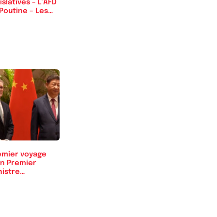
islatives – L’AFD
Poutine – Les…
emier voyage
un Premier
nistre
itannique à…