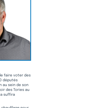
e faire voter des
20 députés
on au sein de son
voir des Tories au
a suffira
au chauffage pour