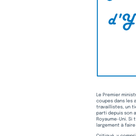
Le Premier minist
coupes dans les a
travaillistes, un 
parti depuis son a
Royaume-Uni. Si to
largement à fair
Critiqué, y compri