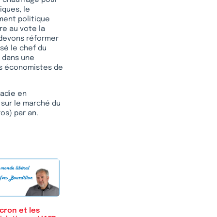
iques, le
ment politique
re au vote la
s devons réformer
isé le chef du
s dans une
des économistes de
ladie en
sur le marché du
ros) par an.
cron et les