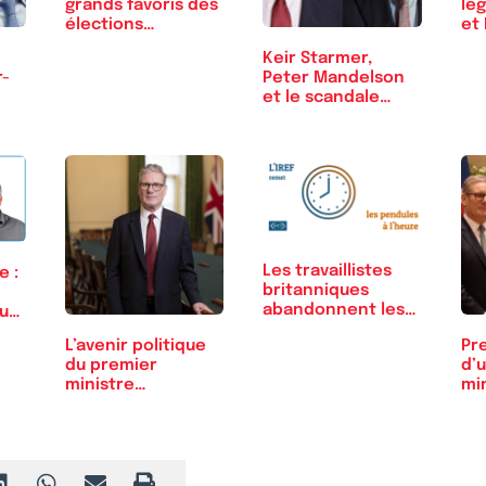
grands favoris des
lég
élections…
et 
Keir Starmer,
r-
Peter Mandelson
et le scandale
Epstein
Les travaillistes
e :
britanniques
abandonnent les…
du…
L’avenir politique
Pr
du premier
d’
ministre
mi
britannique,…
br