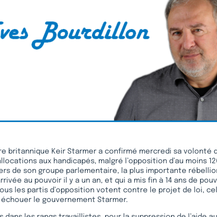
re britannique Keir Starmer a confirmé mercredi sa volonté d
llocations aux handicapés, malgré l’opposition d’au moins 1
tiers de son groupe parlementaire, la plus importante rébelli
rrivée au pouvoir il y a un an, et qui a mis fin à 14 ans de pou
us les partis d’opposition votent contre le projet de loi, cel
e échouer le gouvernement Starmer.
s dans les rangs travaillistes, pour la suppression de l’aide 