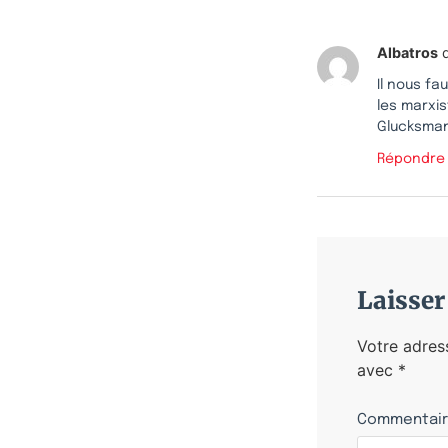
Albatros
d
Il nous f
les marxi
Glucksman
Répondre
Laisse
Votre adres
avec
*
Commentai