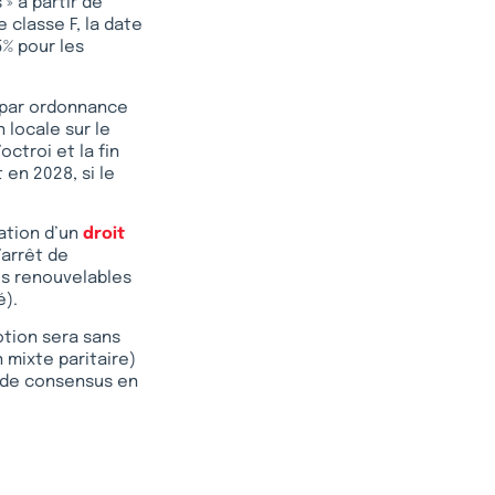
» à partir de
 classe F, la date
5% pour les
 par ordonnance
 locale sur le
ctroi et la fin
en 2028, si le
éation d’un
droit
’arrêt de
es renouvelables
é).
otion sera sans
 mixte paritaire)
e de consensus en