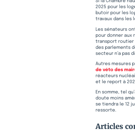
Si la Chambre haut
2025 pour les log
butoir pour les l
travaux dans les 
Les sénateurs on
pour donner aux r
transport routier
des parlements d
secteur n’a pas d
Autres mesures pha
de véto des mai
réacteurs nucléai
et le report à 20
En somme, tel qu’
doute moins amère
se tiendra le 12 
ressorte.
Articles c