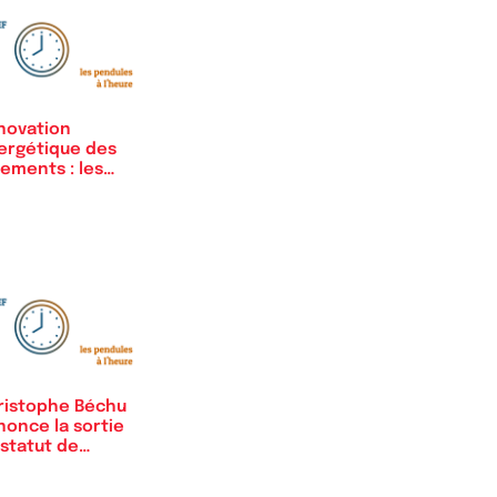
novation
ergétique des
ements : les
uvais…
ristophe Béchu
nonce la sortie
 statut de…