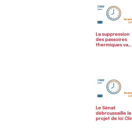
La suppression
des passoires
thermiques va
coûter…
Le Sénat
débroussaille le
projet de loi Cl
et résilience