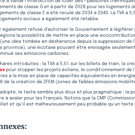
e a validé l’interdiction de louer des « passoires thermiques 
ements de classe G et à partir de 2028 pour les logements de
ogements de classe E a été reculé de 2034 à 2040. La TVA à 5,
logements sociaux a également été rétablie.
t également refusé d’autoriser le Gouvernement à légiférer
égions la possibilité de mettre en place une écocontribution
 (une idée tombée en déshérence depuis la suppression de l’o
e province), une écotaxe pouvant être envisagée seulement 
iminué ses émissions carbones.
res introduites : la TVA à 5,5% sur les billets de train, la cr
res
pour stopper les projets éoliens, le conditionnement de l
res à la mise en place de capacités équivalentes en énergi
28 de la création de ZFEM (zones de faibles émissions mobilit
adopté, le texte semble plus doux et plus pragmatique : la p
 à avaler pour les Français. Notons que la CMP (Commission
juillet et qu’il est malheureusement peu probable qu’un text
onnexes: