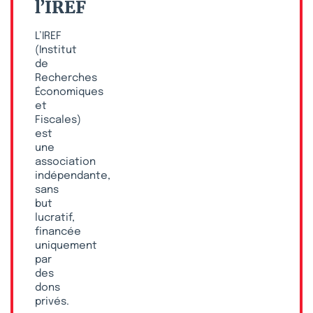
l’IREF
L’IREF
(Institut
de
Recherches
Économiques
et
Fiscales)
est
une
association
indépendante,
sans
but
lucratif,
financée
uniquement
par
des
dons
privés.