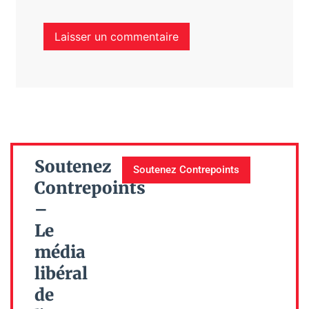
Soutenez
Soutenez Contrepoints
Contrepoints
–
Le
média
libéral
de