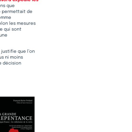
 Nord expédie les
ons que
e permettait de
comme
Selon les mesures
e qui sont
 une
justifie que l’on
lus ni moins
e décision