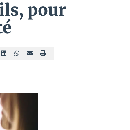
ls, pour
té