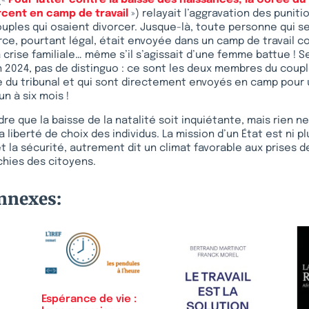
(«
Pour lutter contre la baisse des naissances, la Corée du
rcent en camp de travail
») relayait l’aggravation des puniti
ouples qui osaient divorcer. Jusque-là, toute personne qui s
rce, pourtant légal, était envoyée dans un camp de travail 
 crise familiale… même s’il s’agissait d’une femme battue ! 
n 2024, pas de distinguo : ce sont les deux membres du coupl
ie du tribunal et qui sont directement envoyés en camp pour
un à six mois !
 que la baisse de la natalité soit inquiétante, mais rien ne 
a liberté de choix des individus. La mission d’un État est ni p
et la sécurité, autrement dit un climat favorable aux prises d
chies des citoyens.
onnexes:
Espérance de vie :