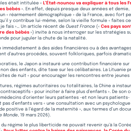
es était intitulée «
L’État-nounou va expliquer à tous les F
es bébés
». En effet, depuis presque deux années et demie
 un « réarmement démographique » de la France, avec fort p
 qu’il y contribue lui-même, selon la vieille formule « faites ce
je fais »… Un article récent de
Ouest France
(«
Ces pays sont
ire des bébés
») invite à nous interroger sur les stratégies su
nde pour juguler la chute de la natalité.
e immédiatement à des aides financières ou à des avantages
ent d’autres procédés, souvent folkloriques, parfois dramati
raties, le Japon a instauré une contribution financière sur 
on des enfants, dite taxe sur les célibataires. La Lituanie pr
îtes de nuit « pour encourager les rencontres entre jeunes 
tures, régimes autoritaires ou totalitaires, la Chine a instau
 contraceptifs « pour inciter à faire plus d’enfants ». De son c
decins d’orienter leurs patientes -et non leurs patients- 
t pas d’enfants vers « une consultation avec un psychologue 
de positive à l’égard de la maternité », aux termes d’un doc
e Monde
, 19 mars 2026).
 du régime le plus liberticide ne pouvait revenir qu’à la Coré