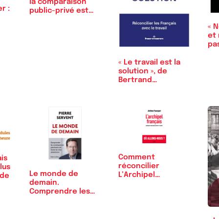
la comparaison
r :
public-privé est
taboue
« 
et
pa
« Le travail est la
solution », de
Bertrand
Martinot…
Comment
is
réconcilier
lus
Le monde de
L’Archipel
nde
demain.
français ?
Comprendre les
conséquences…