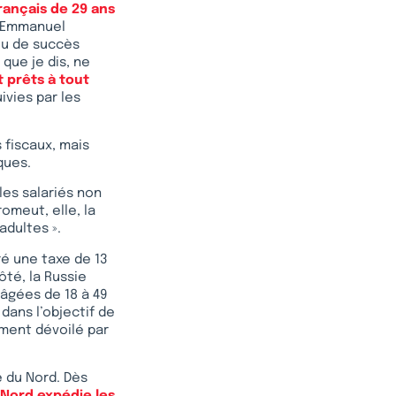
rançais de 29 ans
, Emmanuel
eu de succès
 que je dis, ne
 prêts à tout
ivies par les
 fiscaux, mais
ques.
les salariés non
omeut, elle, la
adultes ».
ré une taxe de 13
ôté, la Russie
âgées de 18 à 49
dans l’objectif de
ument dévoilé par
e du Nord. Dès