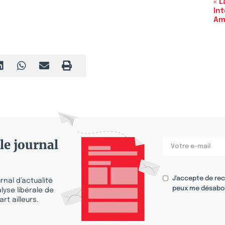
« L
In
Am
le journal
J'accepte de re
nal d’actualité
peux me désabo
lyse libérale de
rt ailleurs.