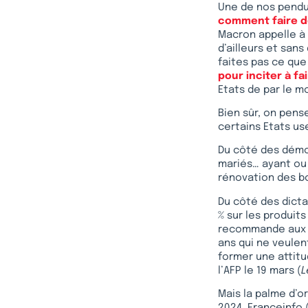
Une de nos pendul
comment faire d
Macron appelle à
d’ailleurs et sans
faites pas ce que 
pour inciter à fa
Etats de par le mo
Bien sûr, on pens
certains Etats us
Du côté des démoc
mariés… ayant ou n
rénovation des bo
Du côté des dicta
% sur les produits
recommande aux mé
ans qui ne veulen
former une attitu
l’AFP le 19 mars (
L
Mais la palme d’or