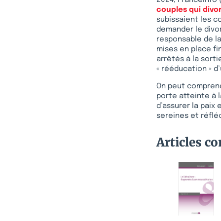
2024, Franceinfo 
couples qui divo
subissaient les c
demander le divo
responsable de la
mises en place fi
arrêtés à la sort
« rééducation » d’
On peut comprendre
porte atteinte à l
d’assurer la paix 
sereines et réflé
Articles c