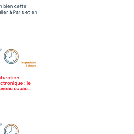
n bien cette
ier à Paris et en
cturation
ctronique : le
uveau couac
…