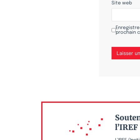
Site web
Enregistre
prochain 
Souten
l’IREF