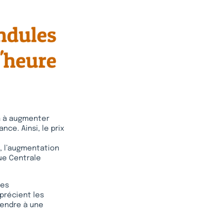
a à augmenter
ce. Ainsi, le prix
, l’augmentation
ue Centrale
des
pprécient les
tendre à une