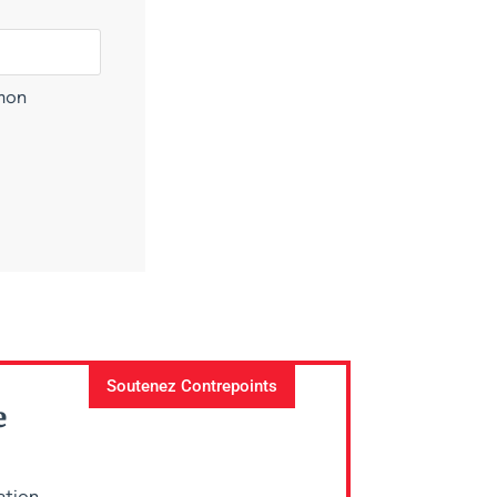
 mon
Soutenez Contrepoints
e