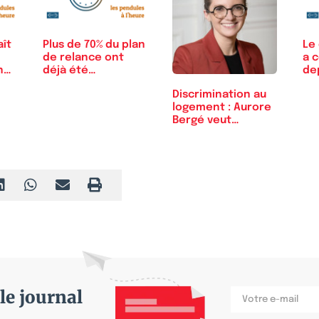
ît
Plus de 70% du plan
Le 
de relance ont
a 
n
déjà été…
de
Discrimination au
logement : Aurore
Bergé veut…
le journal