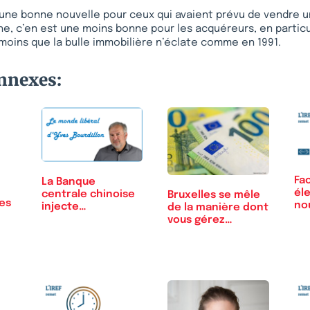
une bonne nouvelle pour ceux qui avaient prévu de vendre u
e, c’en est une moins bonne pour les acquéreurs, en particul
moins que la bulle immobilière n’éclate comme en 1991.
onnexes:
Fa
La Banque
éle
centrale chinoise
Bruxelles se mêle
es
no
injecte
de la manière dont
de
massivement des…
vous gérez…