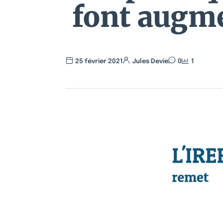
font augme
25 février 2021
Jules Devie
0
1