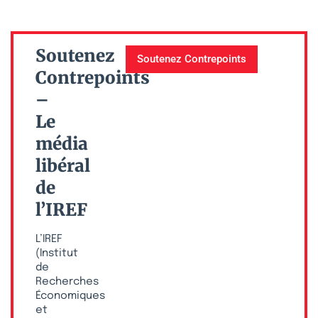
Soutenez
Soutenez Contrepoints
Contrepoints
–
Le
média
libéral
de
l’IREF
L’IREF
(Institut
de
Recherches
Économiques
et