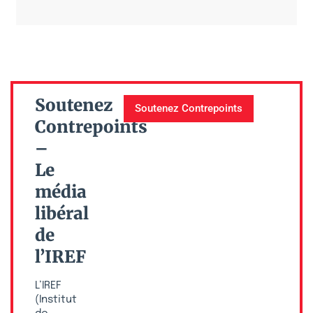
Soutenez
Soutenez Contrepoints
Contrepoints
–
Le
média
libéral
de
l’IREF
L’IREF
(Institut