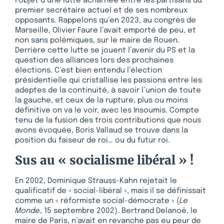
l’objet d’une lutte acharnée entre les partisans du
premier secrétaire actuel et de ses nombreux
opposants. Rappelons qu’en 2023, au congrès de
Marseille, Olivier Faure l’avait emporté de peu, et
non sans polémiques, sur le maire de Rouen.
Derrière cette lutte se jouent l’avenir du PS et la
question des alliances lors des prochaines
élections. C’est bien entendu l’élection
présidentielle qui cristallise les passions entre les
adeptes de la continuité, à savoir l’union de toute
la gauche, et ceux de la rupture, plus ou moins
définitive on va le voir, avec les Insoumis. Compte
tenu de la fusion des trois contributions que nous
avons évoquée, Boris Vallaud se trouve dans la
position du faiseur de roi… ou du futur roi.
Sus au « socialisme libéral » !
En 2002, Dominique Strauss-Kahn rejetait le
qualificatif de « social-libéral », mais il se définissait
comme un « réformiste social-démocrate » (
Le
Monde
, 15 septembre 2002). Bertrand Delanoë, le
maire de Paris, n’avait en revanche pas eu peur de