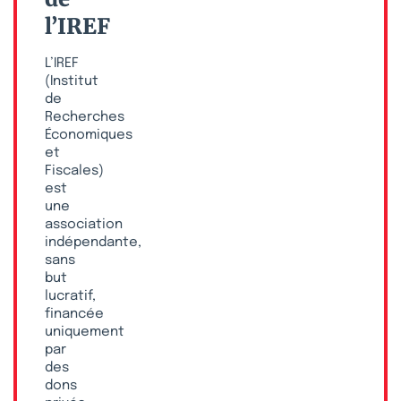
l’IREF
L’IREF
(Institut
de
Recherches
Économiques
et
Fiscales)
est
une
association
indépendante,
sans
but
lucratif,
financée
uniquement
par
des
dons