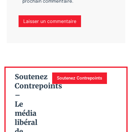
prochain commentaire.
Soutenez
Soutenez Contrepoints
Contrepoints
–
Le
média
libéral
de