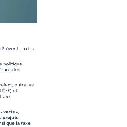
la Prévention des
e politique
’euros les
aient, outre les
TICFE) et
et des
 verts »,
 projets
nsi que la taxe