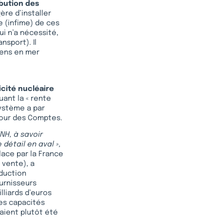
ibution des
re d’installer
ie (infime) de ces
ui n’a nécessité,
nsport). Il
liens en mer
icité nucléaire
uant la « rente
système a par
 Cour des Comptes.
ENH, à savoir
 détail en aval »,
place par la France
 vente), a
oduction
urnisseurs
illiards d’euros
des capacités
aient plutôt été