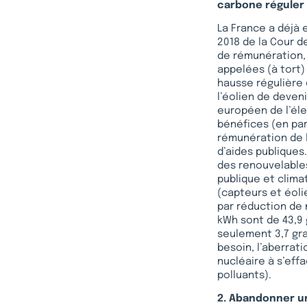
carbone réguler 
La France a déjà 
2018 de la Cour d
de rémunération, 
appelées (à tort) 
hausse régulière 
l’éolien de deven
européen de l’él
bénéfices (en par
rémunération de l
d’aides publique
des renouvelables
publique et clima
(capteurs et éoli
par réduction de 
kWh sont de 43,9 
seulement 3,7 gra
besoin, l’aberrat
nucléaire à s’eff
polluants).
2. Abandonner un