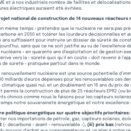
E et à nos industriels nombre de faillites et délocalisations
res électriques auraient été évitées.
projet national de construction de 14 nouveaux réacteurs 
en même temps » prétendre que le nucléaire ne sera pas prê
carbone en 2050 et tolérer les lourdeurs décisionnelles et a
x ans suffisaient pour instruire un dossier de sûreté de cons
ujourd’hui, sans que ce ne soit justifié au vu de l’excellence 
 nucléaire » en quarante ans d’exploitation et de gestion ex
rive vers la « sûreté quoi qu’il en coûte » doit revenir à l’a
 de sûreté » pratiquée partout dans le monde.
renouvellement nucléaire est une source potentielle d’im
0 milliards d’euros dépensés pour les renouvelables ces de
 climatique quasi nul, et un doublement en 15 ans du prix de
it permis la construction de plus de 25 réacteurs EPR2 (ou bi
nts chinois comme nous le faisons pour les capteurs solaires
gtemps notre souveraineté énergétique et notre excellence 
e politique énergétique sur quatre objectifs prioritaires:
iter nos importations de pétrole, gaz, capteurs solaires, éol
2
(« décarboné » avant « renouvelable »),
(iii) prix bas
(retrou
du pouvoir d’achat aux consommateurs et un élan à notre réi