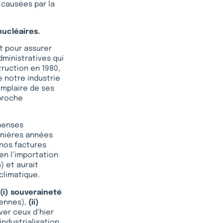
 causées par la
nucléaires.
t pour assurer
dministratives qui
truction en 1980,
de notre industrie
emplaire de ses
pproche
menses
rnières années
 nos factures
en l’importation
) et aurait
climatique.
 (i) souveraineté
iennes),
(ii)
ver ceux d’hier
ndustrialisation,