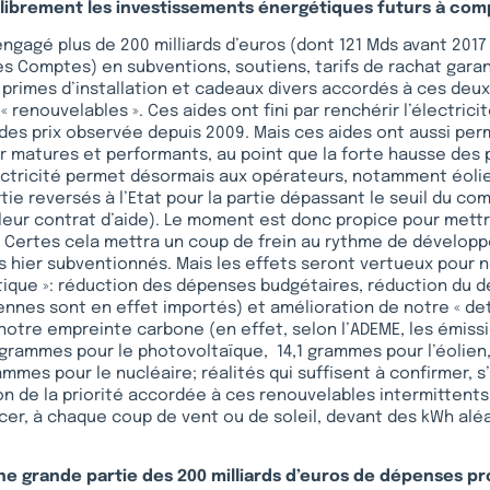
librement les investissements énergétiques futurs à com
engagé plus de 200 milliards d’euros (dont 121 Mds avant 2017
es Comptes) en subventions, soutiens, tarifs de rachat gar
primes d’installation et cadeaux divers accordés à ces deu
« renouvelables ». Ces aides ont fini par renchérir l’électrici
des prix observée depuis 2009. Mais ces aides ont aussi perm
ir matures et performants, au point que la forte hausse des 
ectricité permet désormais aux opérateurs, notamment éolie
tie reversés à l’Etat pour la partie dépassant le seuil du c
eur contrat d’aide). Le moment est donc propice pour mettr
s. Certes cela mettra un coup de frein au rythme de dévelop
 hier subventionnés. Mais les effets seront vertueux pour n
tique »: réduction des dépenses budgétaires, réduction du d
ennes sont en effet importés) et amélioration de notre « de
notre empreinte carbone (en effet, selon l’ADEME, les émiss
grammes pour le photovoltaïque, 14,1 grammes pour l’éolien
mmes pour le nucléaire; réalités qui suffisent à confirmer, s’
ion de la priorité accordée à ces renouvelables intermittents
acer, à chaque coup de vent ou de soleil, devant des kWh aléa
e grande partie des 200 milliards d’euros de dépenses 