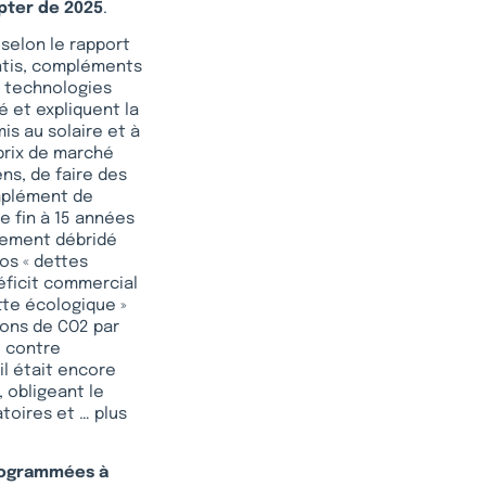
pter de 2025
.
 selon le rapport
antis, compléments
x technologies
té et expliquent la
is au solaire et à
prix de marché
ns, de faire des
omplément de
e fin à 15 années
pement débridé
os « dettes
éficit commercial
tte écologique »
ions de CO2 par
, contre
il était encore
, obligeant le
toires et … plus
programmées à