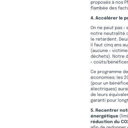
proposés à nos PM
flambée des factu
4. Accélérer le 
On ne peut pas « 
notre neutralité 
le retardent. Deu
il faut cinq ans a
(aucune « victime
déchets). Notre dé
« coûts/bénéfices
Ce programme de 
économies; les 20
(pour un bénéfice
électriques) aura
de leurs équivale
garanti pour lon
5. Recentrer notr
énergétique
(lim
réduction du CO
afin de redonner 