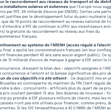
our le raccordement aux réseaux de transport et de distr
es installations solaires et éoliennes
que l’Europe nous suggè
uros par RTE, 96 milliards d’euros par ENEDIS). Certes une part
st justifiée par le développement futur du parc nucléaire (q
r, que de 19 points de raccordement au réseau national de tra
 d’interdire à RTE de continuer à offrir aux investisseurs éo
s) la gratuité du raccordement au réseau aux frais du
sommateur français.
finitivement au système de l’ARENH
(accès régulé à l’électr
au final, a spolié les consommateurs français (en leur confisq
s ont financée pendant 40 ans sans aucun argent public). Ce 
us de 15 milliards d’euros de manque à gagner à EDF selon la
Concurrence, dressant le bilan des «
objectifs assignés à l’AR
 concurrence à l’amont et la baisse significative des prix de
un de ces objectifs n’a été atteint
«
. Ce dispositif, mis en 
Bruxelles en contrepartie du maintien du TRV (tarif régulé de
ndre à des « concurrents » artificiels plus du quart de sa pr
à prix coûtant pendant 15 ans. Des dizaines de nouveaux « fo
ainsi pu prendre à EDF plusieurs millions de clients, mais les m
encaissés n’ont pas été utilisés pour financer, comme prévu, 
rrentes. Si les 100 térawattheures à 42 €/MWh de l’ARENH av