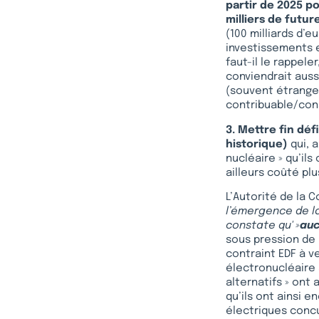
partir de 2025 p
milliers de futur
(100 milliards d’e
investissements e
faut-il le rappele
conviendrait aussi
(souvent étranger
contribuable/con
3. Mettre fin dé
historique)
qui, 
nucléaire » qu’il
ailleurs coûté pl
L’Autorité de la 
l’émergence de la
constate qu' »
auc
sous pression de 
contraint EDF à ve
électronucléaire 
alternatifs » ont 
qu’ils ont ainsi 
électriques concu