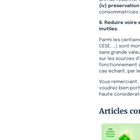
(iv) préservatio
consommatrices e
6. Réduire voire
inutiles.
Parmi les centain
CESE, …) sont mo
sans grande valeu
sur les sources d
fonctionnement de
cas échant, par l
Vous remerciant, 
voudrez bien port
haute considérat
Articles c