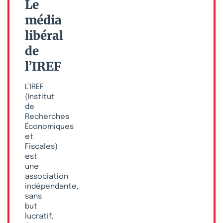
Le
média
libéral
de
l’IREF
L’IREF
(Institut
de
Recherches
Économiques
et
Fiscales)
est
une
association
indépendante,
sans
but
lucratif,