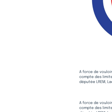
A force de vouloi
compte des limites
députée LREM, Lae
A force de vouloi
compte des limites