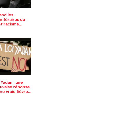
and les
riféraires de
ntiracisme
rsent…
 Yadan : une
uvaise réponse
ne vraie fièvre…