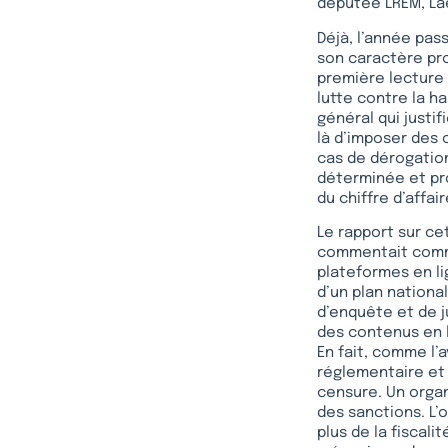
députée LREM, Lae
Déjà, l’année pass
son caractère pro
première lecture 
lutte contre la ha
général qui justif
là d’imposer des
cas de dérogation
déterminée et pro
du chiffre d’affa
Le rapport sur cett
commentait comme
plateformes en li
d’un plan nationa
d’enquête et de j
des contenus en l
En fait, comme l’a
réglementaire et 
censure. Un organ
des sanctions. L’
plus de la fiscali