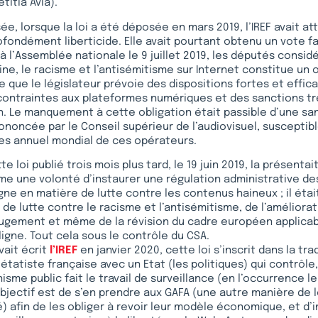
titia Avia).
ée, lorsque la loi a été déposée en mars 2019, l’IREF avait att
fondément liberticide. Elle avait pourtant obtenu un vote f
à l’Assemblée nationale le 9 juillet 2019, les députés considé
ine, le racisme et l’antisémitisme sur Internet constitue un o
ie que le législateur prévoie des dispositions fortes et efficace
 contraintes aux plateformes numériques et des sanctions t
. Le manquement à cette obligation était passible d’une sa
noncée par le Conseil supérieur de l’audiovisuel, susceptibl
ires annuel mondial de ces opérateurs.
e loi publié trois mois plus tard, le 19 juin 2019, la présentait
 une volonté d’instaurer une régulation administrative de
gne en matière de lutte contre les contenus haineux ; il étai
l de lutte contre le racisme et l’antisémitisme, de l’amélior
ugement et même de la révision du cadre européen applicabl
igne. Tout cela sous le contrôle du CSA.
vait écrit
l’IREF
en janvier 2020, cette loi s’inscrit dans la tra
étatiste française avec un Etat (les politiques) qui contrôle
isme public fait le travail de surveillance (en l’occurrence l
objectif est de s’en prendre aux GAFA (une autre manière de l
té) afin de les obliger à revoir leur modèle économique, et d’