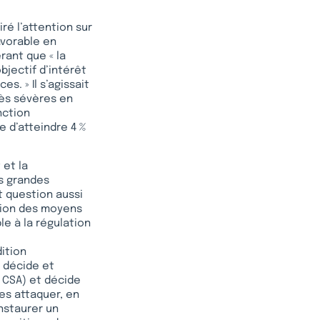
iré l’attention sur
avorable en
rant que « la
bjectif d’intérêt
s. » Il s’agissait
rès sévères en
nction
e d’atteindre 4 %
 et la
s grandes
t question aussi
ation des moyens
e à la régulation
dition
, décide et
e CSA) et décide
es attaquer, en
instaurer un