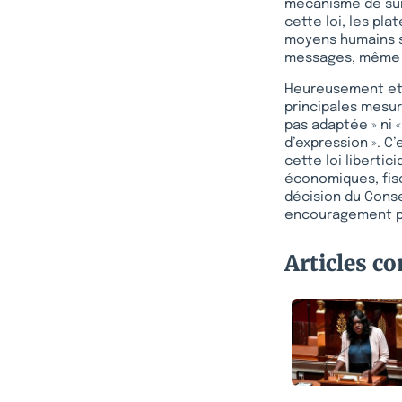
mécanisme de surv
cette loi, les pl
moyens humains su
messages, même i
Heureusement et 
principales mesure
pas adaptée » ni «
d’expression ». C’
cette loi libertic
économiques, fisc
décision du Conse
encouragement pou
Articles c