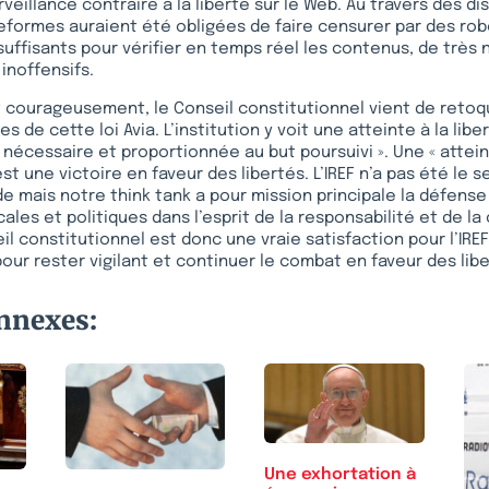
eillance contraire à la liberté sur le Web. Au travers des di
ateformes auraient été obligées de faire censurer par des rob
ffisants pour vérifier en temps réel les contenus, de très
noffensifs.
courageusement, le Conseil constitutionnel vient de retoq
s de cette loi Avia. L’institution y voit une atteinte à la libe
 nécessaire et proportionnée au but poursuivi ». Une « atteint
est une victoire en faveur des libertés. L’IREF n’a pas été le 
ide mais notre think tank a pour mission principale la défense
ales et politiques dans l’esprit de la responsabilité et de la
il constitutionnel est donc une vraie satisfaction pour l’IREF
r rester vigilant et continuer le combat en faveur des libe
onnexes:
Une exhortation à