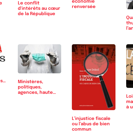
économie
e
Le conflit
renversée
d'intérêts au cœur
de la République
Qu
thu
l’a
ve
es
Ministères,
politiques,
agences, haute
Loi
autorité,…
ma
à u
L’injustice fiscale
ou l’abus de bien
commun