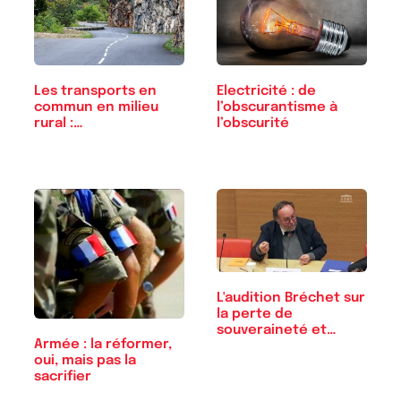
Les transports en
Electricité : de
commun en milieu
l’obscurantisme à
rural :…
l’obscurité
L'audition Bréchet sur
la perte de
souveraineté et…
Armée : la réformer,
oui, mais pas la
sacrifier