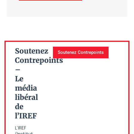
Soutenez
Soutenez Contrepoints
Contrepoints
–
Le
média
libéral
de
l’IREF
L’IREF