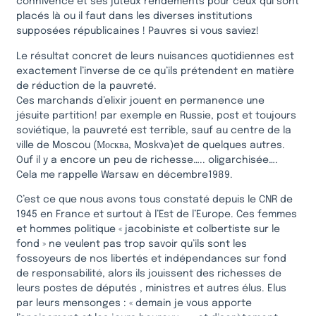
connivence et ses juteux rendements pour ceux qui sont
placés là ou il faut dans les diverses institutions
supposées républicaines ! Pauvres si vous saviez!
Le résultat concret de leurs nuisances quotidiennes est
exactement l’inverse de ce qu’ils prétendent en matière
de réduction de la pauvreté.
Ces marchands d’elixir jouent en permanence une
jésuite partition! par exemple en Russie, post et toujours
soviétique, la pauvreté est terrible, sauf au centre de la
ville de Moscou (Москва, Moskva)et de quelques autres.
Ouf il y a encore un peu de richesse….. oligarchisée….
Cela me rappelle Warsaw en décembre1989.
C’est ce que nous avons tous constaté depuis le CNR de
1945 en France et surtout à l’Est de l’Europe. Ces femmes
et hommes politique « jacobiniste et colbertiste sur le
fond » ne veulent pas trop savoir qu’ils sont les
fossoyeurs de nos libertés et indépendances sur fond
de responsabilité, alors ils jouissent des richesses de
leurs postes de députés , ministres et autres élus. Elus
par leurs mensonges : « demain je vous apporte