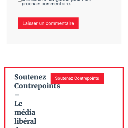
prochain commentaire.
Soutenez
Soutenez Contrepoints
Contrepoints
–
Le
média
libéral