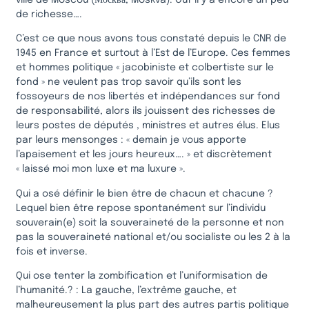
ville de Moscou (Москва, Moskva). Ouf il y a encore un peu
de richesse….
C’est ce que nous avons tous constaté depuis le CNR de
1945 en France et surtout à l’Est de l’Europe. Ces femmes
et hommes politique « jacobiniste et colbertiste sur le
fond » ne veulent pas trop savoir qu’ils sont les
fossoyeurs de nos libertés et indépendances sur fond
de responsabilité, alors ils jouissent des richesses de
leurs postes de députés , ministres et autres élus. Elus
par leurs mensonges : « demain je vous apporte
l’apaisement et les jours heureux…. » et discrètement
« laissé moi mon luxe et ma luxure ».
Qui a osé définir le bien être de chacun et chacune ?
Lequel bien être repose spontanément sur l’individu
souverain(e) soit la souveraineté de la personne et non
pas la souveraineté national et/ou socialiste ou les 2 à la
fois et inverse.
Qui ose tenter la zombification et l’uniformisation de
l’humanité.? : La gauche, l’extrême gauche, et
malheureusement la plus part des autres partis politique