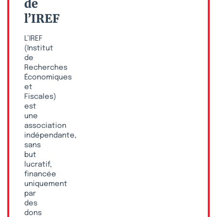
de
l’IREF
L’IREF
(Institut
de
Recherches
Économiques
et
Fiscales)
est
une
association
indépendante,
sans
but
lucratif,
financée
uniquement
par
des
dons