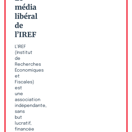
média
libéral
de
l’IREF
L’IREF
(Institut
de
Recherches
Économiques
et
Fiscales)
est
une
association
indépendante,
sans
but
lucratif,
financée