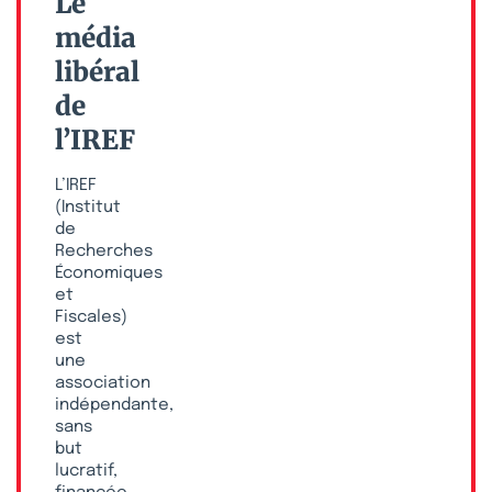
Le
média
libéral
de
l’IREF
L’IREF
(Institut
de
Recherches
Économiques
et
Fiscales)
est
une
association
indépendante,
sans
but
lucratif,