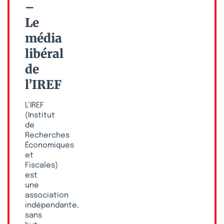
–
Le
média
libéral
de
l’IREF
L’IREF
(Institut
de
Recherches
Économiques
et
Fiscales)
est
une
association
indépendante,
sans