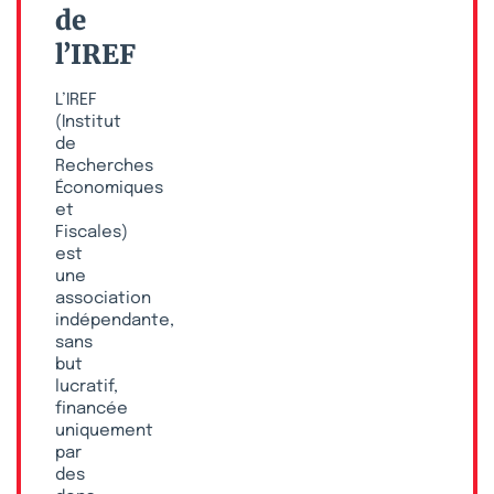
de
l’IREF
L’IREF
(Institut
de
Recherches
Économiques
et
Fiscales)
est
une
association
indépendante,
sans
but
lucratif,
financée
uniquement
par
des