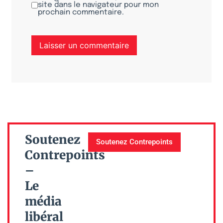
site dans le navigateur pour mon
prochain commentaire.
Soutenez
Soutenez Contrepoints
Contrepoints
–
Le
média
libéral