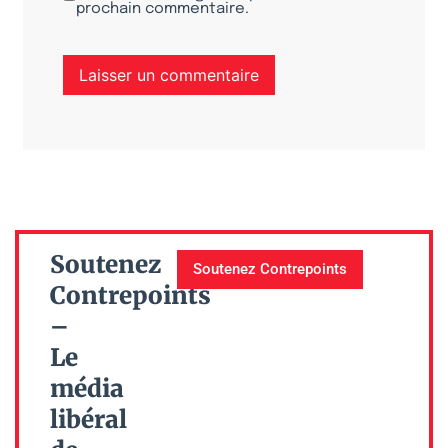
prochain commentaire.
Soutenez
Soutenez Contrepoints
Contrepoints
–
Le
média
libéral