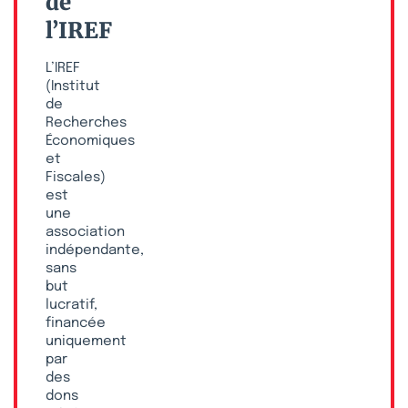
de
l’IREF
L’IREF
(Institut
de
Recherches
Économiques
et
Fiscales)
est
une
association
indépendante,
sans
but
lucratif,
financée
uniquement
par
des
dons