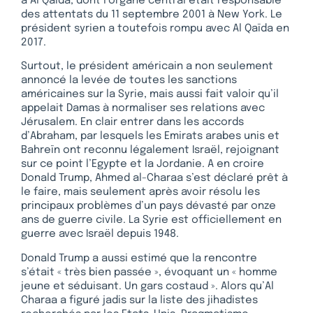
à Al Qaïda, dont l’organe central était responsable
des attentats du 11 septembre 2001 à New York. Le
président syrien a toutefois rompu avec Al Qaïda en
2017.
Surtout, le président américain a non seulement
annoncé la levée de toutes les sanctions
américaines sur la Syrie, mais aussi fait valoir qu’il
appelait Damas à normaliser ses relations avec
Jérusalem. En clair entrer dans les accords
d’Abraham, par lesquels les Emirats arabes unis et
Bahreïn ont reconnu légalement Israël, rejoignant
sur ce point l’Egypte et la Jordanie. A en croire
Donald Trump, Ahmed al-Charaa s’est déclaré prêt à
le faire, mais seulement après avoir résolu les
principaux problèmes d’un pays dévasté par onze
ans de guerre civile. La Syrie est officiellement en
guerre avec Israël depuis 1948.
Donald Trump a aussi estimé que la rencontre
s’était « très bien passée », évoquant un « homme
jeune et séduisant. Un gars costaud ». Alors qu’Al
Charaa a figuré jadis sur la liste des jihadistes