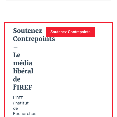
Soutenez
Soutenez Contrepoints
Contrepoints
–
Le
média
libéral
de
l’IREF
L’IREF
(Institut
de
Recherches