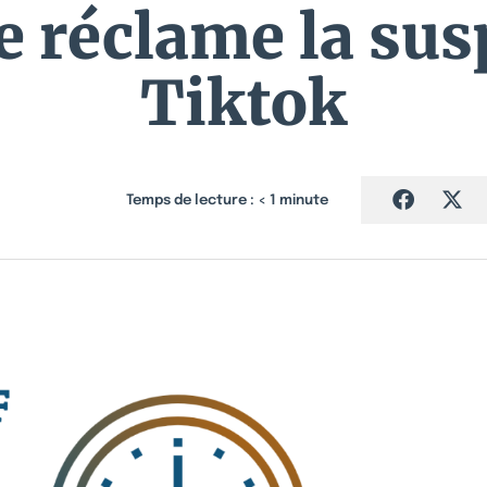
e réclame la su
Tiktok
Temps de lecture :
< 1
minute