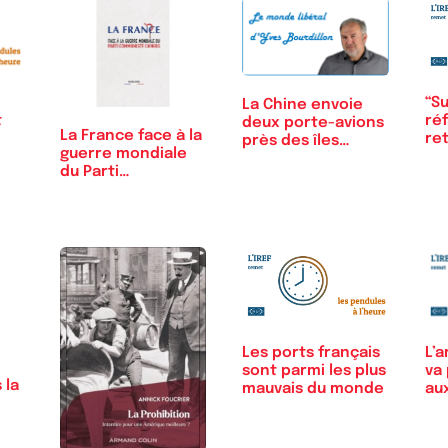
“Su
La Chine envoie
ré
t
deux porte-avions
La France face à la
ret
près des îles
guerre mondiale
japonaises
du Parti…
Les ports français
L’
sont parmi les plus
va
 la
mauvais du monde
au