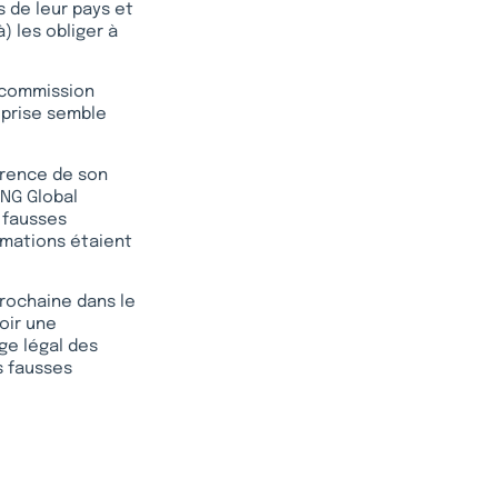
s de leur pays et
) les obliger à
 commission
reprise semble
arence de son
ONG Global
 fausses
rmations étaient
prochaine dans le
oir une
ge légal des
es fausses