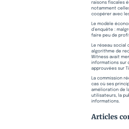
raisons fiscales 
notamment celles v
coopérer avec les
Le modèle économ
d’enquête : malgré
faire peu de prof
Le réseau social
algorithme de re
Witness avait men
informations sur 
approuvées sur Ti
La commission réc
cas où ses princi
amélioration de l
utilisateurs, la p
informations.
Articles c