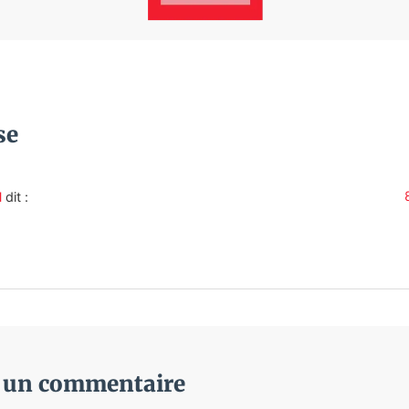
se
d
dit :
r un commentaire