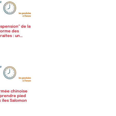
spension” de la
forme des
raites : un…
armée chinoise
 prendre pied
x îles Salomon