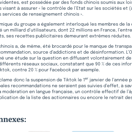
évidentes, est possédée par des fonds chinois soumis aux loi
isant à assurer « le contrôle de l’Etat sur les sociétés et (à
 services de renseignement chinois ».
ique du groupe a également interloqué les membres de la
 un milliard d’utilisateurs, dont 22 millions en France, l’ent
its, ses recettes publicitaires demeurant extrêmes réduites.
 chinois a, de même, été brocardé pour le manque de transp
commandation, source d’addictions et de désinformation. L’
é une étude sur la question en diffusant volontairement de
différents réseaux sociaux, constatant que 90 % de ces info
ktok, contre 20 % pour Facebook par exemple.
er
lame donc la suspension de Tiktok le 1
janvier de l’année 
pales recommandations ne seraient pas suivies d’effet, à sav
a modération en langue française, un contrôle effectif de l’â
ublication de la liste des actionnaires ou encore le retrait d
onnexes: