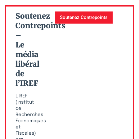
Soutenez
Soutenez Contrepoints
Contrepoints
–
Le
média
libéral
de
l’IREF
L’IREF
(Institut
de
Recherches
Économiques
et
Fiscales)