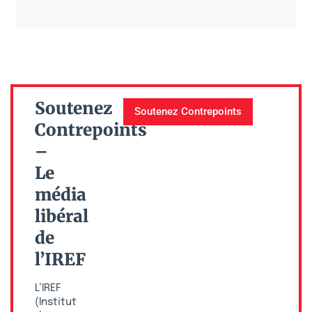
Soutenez
Soutenez Contrepoints
Contrepoints
–
Le
média
libéral
de
l’IREF
L’IREF
(Institut