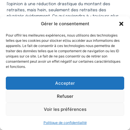
l’opinion à une réduction drastique du montant des
retraites, mais hein, seulement des retraites des
pluzézés évidemment. Ce qui reviendra à « toujours plus
d’impôts, toujours pour les mêmes »; socialiste un jour,
Gérer le consentement
socialiste toujours !
Pour offrir les meilleures expériences, nous utilisons des technologies
Répondre
telles que les cookies pour stocker et/ou accéder aux informations des
appareils. Le fait de consentir à ces technologies nous permettra de
traiter des données telles que le comportement de navigation ou les ID
uniques sur ce site. Le fait de ne pas consentir ou de retirer son
21 mai 2026 à 11h02
PHN1250
dit :
consentement peut avoir un effet négatif sur certaines caractéristiques
et fonctions.
S’il est vrai qu’un retraité d’aujourd’hui coûte 2 fois ce qu’il
Accepter
a cotisé, il y a de quoi s’interroger sur l’utilité de tous ces
organismes tel le COR et bien d’autres, ces comités
Théodule et Réservoirs de pensées qui font des calculs
Refuser
et des rapports depuis des décennies et se sont
lourdement trompés.
Voir les préférences
Mais faut-il encore que ce soit vrai et que l’argent de
ceux qui cotisent et ont cotisé ne soit pas détourné
Politique de confidentialité
dans la répartition !