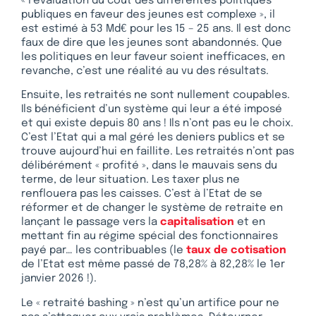
« l’évaluation du coût des différentes politiques
publiques en faveur des jeunes est complexe », il
est estimé à 53 Md€ pour les 15 – 25 ans. Il est donc
faux de dire que les jeunes sont abandonnés. Que
les politiques en leur faveur soient inefficaces, en
revanche, c’est une réalité au vu des résultats.
Ensuite, les retraités ne sont nullement coupables.
Ils bénéficient d’un système qui leur a été imposé
et qui existe depuis 80 ans ! Ils n’ont pas eu le choix.
C’est l’Etat qui a mal géré les deniers publics et se
trouve aujourd’hui en faillite. Les retraités n’ont pas
délibérément « profité », dans le mauvais sens du
terme, de leur situation. Les taxer plus ne
renflouera pas les caisses. C’est à l’Etat de se
réformer et de changer le système de retraite en
lançant le passage vers la
capitalisation
et en
mettant fin au régime spécial des fonctionnaires
payé par… les contribuables (le
taux de cotisation
de l’Etat est même passé de 78,28% à 82,28% le 1er
janvier 2026 !).
Le « retraité bashing » n’est qu’un artifice pour ne