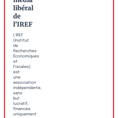
libéral
de
l’IREF
L’IREF
(Institut
de
Recherches
Économiques
et
Fiscales)
est
une
association
indépendante,
sans
but
lucratif,
financée
uniquement