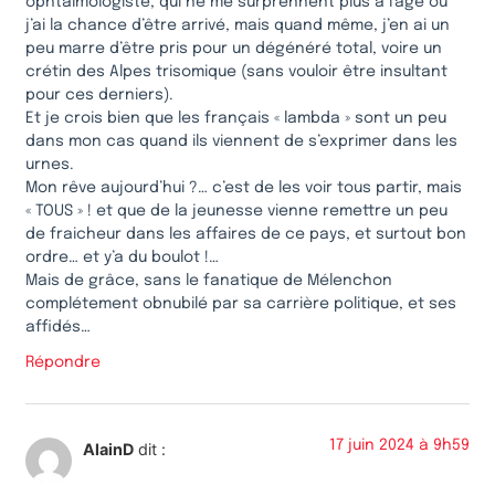
ophtalmologiste, qui ne me surprennent plus à l’âge où
j’ai la chance d’être arrivé, mais quand même, j’en ai un
peu marre d’être pris pour un dégénéré total, voire un
crétin des Alpes trisomique (sans vouloir être insultant
pour ces derniers).
Et je crois bien que les français « lambda » sont un peu
dans mon cas quand ils viennent de s’exprimer dans les
urnes.
Mon rêve aujourd’hui ?… c’est de les voir tous partir, mais
« TOUS » ! et que de la jeunesse vienne remettre un peu
de fraicheur dans les affaires de ce pays, et surtout bon
ordre… et y’a du boulot !…
Mais de grâce, sans le fanatique de Mélenchon
complétement obnubilé par sa carrière politique, et ses
affidés…
Répondre
17 juin 2024 à 9h59
AlainD
dit :