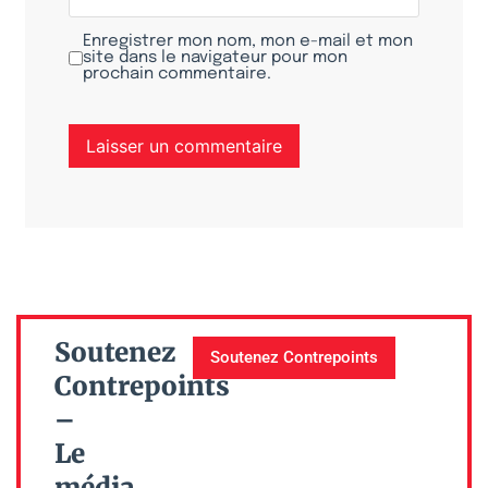
Enregistrer mon nom, mon e-mail et mon
site dans le navigateur pour mon
prochain commentaire.
Soutenez
Soutenez Contrepoints
Contrepoints
–
Le
média