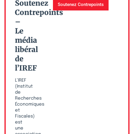
Soutenez
Soutenez Contrepoints
Contrepoints
–
Le
média
libéral
de
l’IREF
L’IREF
(Institut
de
Recherches
Économiques
et
Fiscales)
est
une