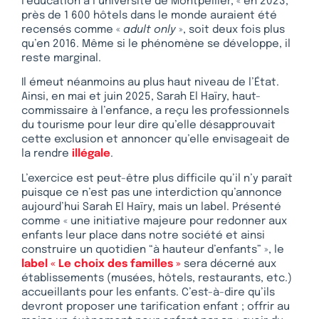
l’éducation à l’université de Montpellier, « en 2023,
près de 1 600 hôtels dans le monde auraient été
recensés comme «
adult only
», soit deux fois plus
qu’en 2016. Même si le phénomène se développe, il
reste marginal.
Il émeut néanmoins au plus haut niveau de l’État.
Ainsi, en mai et juin 2025, Sarah El Haïry, haut-
commissaire à l’enfance, a reçu les professionnels
du tourisme pour leur dire qu’elle désapprouvait
cette exclusion et annoncer qu’elle envisageait de
la rendre
illégale
.
L’exercice est peut-être plus difficile qu’il n’y paraît
puisque ce n’est pas une interdiction qu’annonce
aujourd’hui Sarah El Haïry, mais un label. Présenté
comme « une initiative majeure pour redonner aux
enfants leur place dans notre société et ainsi
construire un quotidien “à hauteur d’enfants” », le
label « Le choix des familles »
sera décerné aux
établissements (musées, hôtels, restaurants, etc.)
accueillants pour les enfants. C’est-à-dire qu’ils
devront proposer une tarification enfant ; offrir au