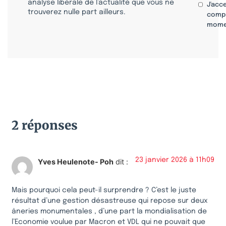
analyse libérale de l’actualité que vous ne
J'acc
trouverez nulle part ailleurs.
compr
mome
2 réponses
23 janvier 2026 à 11h09
Yves Heulenote- Poh
dit :
Mais pourquoi cela peut-il surprendre ? C’est le juste
résultat d’une gestion désastreuse qui repose sur deux
âneries monumentales , d’une part la mondialisation de
l’Economie voulue par Macron et VDL qui ne pouvait que