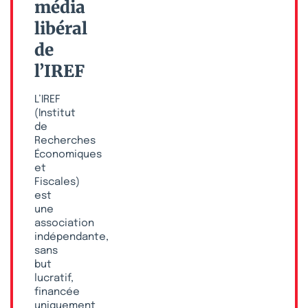
média
libéral
de
l’IREF
L’IREF
(Institut
de
Recherches
Économiques
et
Fiscales)
est
une
association
indépendante,
sans
but
lucratif,
financée
uniquement