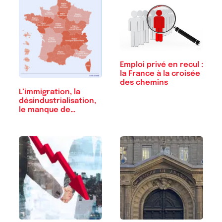
Emploi privé en recul :
la France à la croisée
des chemins
L’immigration, la
désindustrialisation,
le manque de…