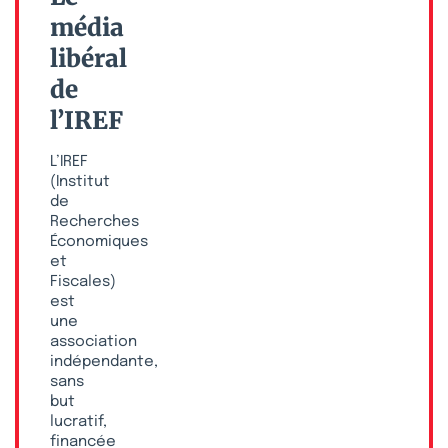
média
libéral
de
l’IREF
L’IREF
(Institut
de
Recherches
Économiques
et
Fiscales)
est
une
association
indépendante,
sans
but
lucratif,
financée