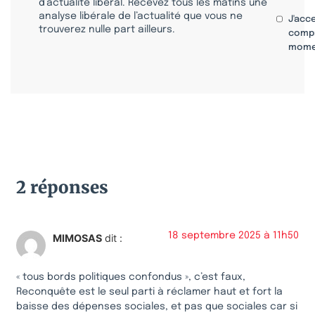
d’actualité libéral. Recevez tous les matins une
analyse libérale de l’actualité que vous ne
J'acc
trouverez nulle part ailleurs.
compr
mome
2 réponses
18 septembre 2025 à 11h50
MIMOSAS
dit :
« tous bords politiques confondus », c’est faux,
Reconquête est le seul parti à réclamer haut et fort la
baisse des dépenses sociales, et pas que sociales car si