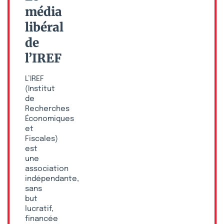
média
libéral
de
l’IREF
L’IREF
(Institut
de
Recherches
Économiques
et
Fiscales)
est
une
association
indépendante,
sans
but
lucratif,
financée