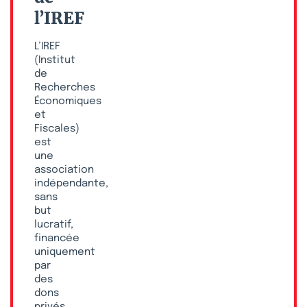
l’IREF
L’IREF
(Institut
de
Recherches
Économiques
et
Fiscales)
est
une
association
indépendante,
sans
but
lucratif,
financée
uniquement
par
des
dons