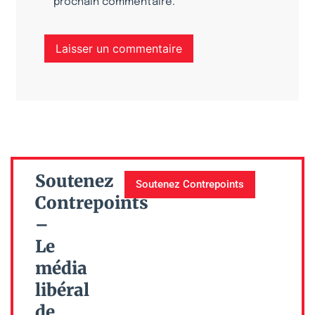
prochain commentaire.
Soutenez
Soutenez Contrepoints
Contrepoints
–
Le
média
libéral
de