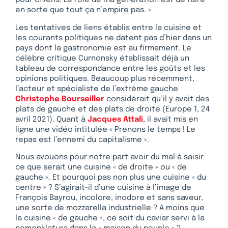
pour chiens. Le rôle de ma génération est de faire
en sorte que tout ça n’empire pas. »
Les tentatives de liens établis entre la cuisine et
les courants politiques ne datent pas d’hier dans un
pays dont la gastronomie est au firmament. Le
célèbre critique Curnonsky établissait déjà un
tableau de correspondance entre les goûts et les
opinions politiques. Beaucoup plus récemment,
l’acteur et spécialiste de l’extrême gauche
Christophe Bourseiller
considérait qu’il y avait des
plats de gauche et des plats de droite (Europe 1, 24
avril 2021). Quant à
Jacques Attali
, il avait mis en
ligne une vidéo intitulée « Prenons le temps ! Le
repas est l’ennemi du capitalisme ».
Nous avouons pour notre part avoir du mal à saisir
ce que serait une cuisine « de droite » ou « de
gauche ». Et pourquoi pas non plus une cuisine « du
centre » ? S’agirait-il d’une cuisine à l’image de
François Bayrou, incolore, inodore et sans saveur,
une sorte de mozzarella industrielle ? A moins que
la cuisine « de gauche », ce soit du caviar servi à la