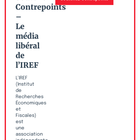
Contrepoints
–
Le
média
libéral
de
l’IREF
L’IREF
(Institut
de
Recherches
Économiques
et
Fiscales)
est
une
association