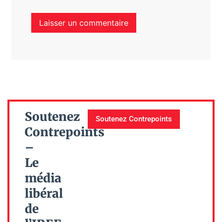
Soutenez
Soutenez Contrepoints
Contrepoints
–
Le
média
libéral
de