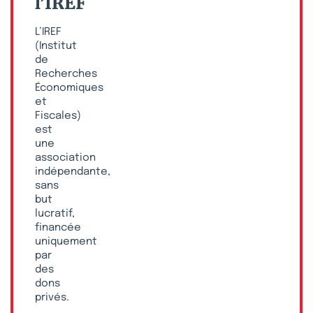
l’IREF
L’IREF
(Institut
de
Recherches
Économiques
et
Fiscales)
est
une
association
indépendante,
sans
but
lucratif,
financée
uniquement
par
des
dons
privés.