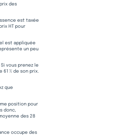
prix des
’essence est taxée
 prix HT pour
uel est appliquée
 représente un peu
 Si vous prenez le
 61 % de son prix.
ez que
3ème position pour
es donc,
 moyenne des 28
France occupe des