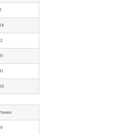
1
24
22
31
91
00
 taxes
79