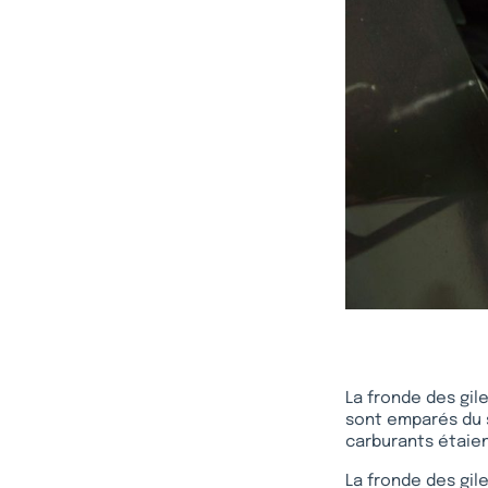
La fronde des gil
sont emparés du s
carburants étaie
La fronde des gil