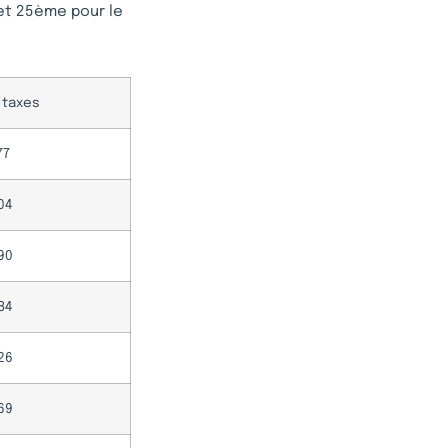
et 25ème pour le
 taxes
77
04
90
84
26
69