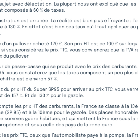
ujet avec délectation. La plupart nous ont expliqué que les 
nt composés à 60 % de taxes.
tration est erronée. La réalité est bien plus effrayante : l
le à 130 %. En effet c’est bien ces taux qu’il faut appliquer au
.
 d’un pullover acheté 120 €. Son prix HT est de 100 € sur leq
is si vous considérez le prix TTC, vous conviendrez que la TVA
x du pullover.
r de passe-passe qui se produit avec le prix des carburants.
 95, vous constaterez que les taxes composent un peu plus de
 chiffre est d’environ 57 %.
z du prix HT du Super SP95 pour arriver au prix TTC, vous verr
 de 157 %. Et de 130 % pour le gazole.
compte les prix HT des carburants, la France se classe à la 1
nce (SP 95) et à la 10ème pour le gazole. Des places honorabl
ne sommes guère habitués, et qui mettent la France sous la
uropéenne et sous celle des pays de la zone euro.
 les prix TTC, ceux que l’automobiliste paye à la pompe, la 