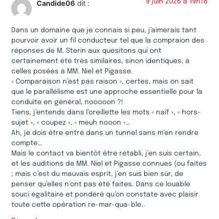
9 juin 2026 à 19h18
Candide06
dit :
Dans un domaine que je connais si peu, j’aimerais tant
pourvoir avoir un fil conducteur tel que la compraion des
réponses de M. Sterin aux quesitons qui ont
certainement été très similaires, sinon identiques, à
celles posées à MM. Niel et Pigasse.
« Comparaison n’est pas raison », certes, mais on sait
que le parallélisme est une approche essentielle pour la
conduite en général, nooooon ?!
Tiens, j’entends dans l’oreillette les mots « naïf », « hors-
sujet », « coupez », « meuh nooon »…
Ah, je dois être entré dans un tunnel sans m’en rendre
compte…
Mais le contact va bientôt être rétabli, j’en suis certain,
et les auditions de MM. Niel et Pigasse connues (ou faites
; mais c’est du mauvais esprit, j’en suis bien sûr, de
penser qu’elles n’ont pas été faites. Dans ce louable
souci égalitaire et pondéré qu’on constate avec plaisir
toute cette opération re-mar-qua-ble..