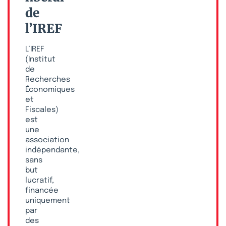
de
l’IREF
L’IREF
(Institut
de
Recherches
Économiques
et
Fiscales)
est
une
association
indépendante,
sans
but
lucratif,
financée
uniquement
par
des