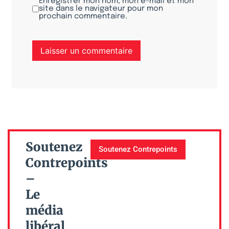
Enregistrer mon nom, mon e-mail et mon
site dans le navigateur pour mon
prochain commentaire.
Soutenez
Soutenez Contrepoints
Contrepoints
–
Le
média
libéral