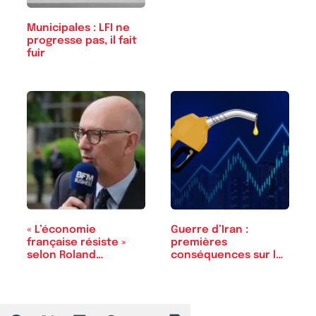
Municipales : LFI ne
progresse pas, il fait
fuir
« L’économie
Guerre d’Iran :
française résiste »
premières
selon Roland…
conséquences sur le
prix…