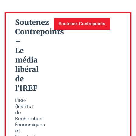
Soutenez
Soutenez Contrepoints
Contrepoints
–
Le
média
libéral
de
l’IREF
L’IREF
(Institut
de
Recherches
Économiques
et