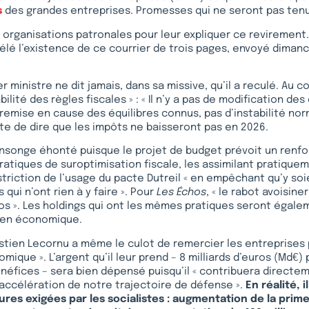
s
des grandes entreprises. Promesses qui ne seront pas ten
ux organisations patronales pour leur expliquer ce revirement
élé l’existence de ce courrier de trois pages, envoyé dimanc
er ministre ne dit jamais, dans sa missive, qu’il a reculé. Au co
abilité des règles fiscales » : « Il n’y a pas de modification des
 remise en cause des équilibres connus, pas d’instabilité norm
e de dire que les impôts ne baisseront pas en 2026.
ensonge éhonté puisque le projet de budget prévoit un renf
pratiques de suroptimisation fiscale, les assimilant pratiquem
striction de l’usage du pacte Dutreil « en empêchant qu’y so
qui n’ont rien à y faire ». Pour
Les Échos
, « le rabot avoisiner
ros ». Les holdings qui ont les mêmes pratiques seront égale
dien économique.
tien Lecornu a même le culot de remercier les entreprises p
ique ». L’argent qu’il leur prend – 8 milliards d’euros (Md€) 
énéfices – sera bien dépensé puisqu’il « contribuera directe
accélération de notre trajectoire de défense ».
En réalité, i
res exigées par les socialistes : augmentation de la prime 