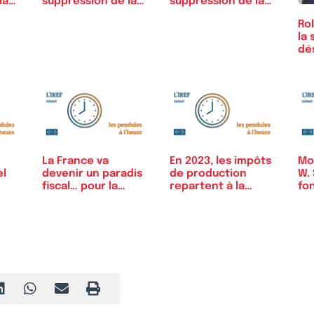
la
suppression de la
suppression de la
CVAE
CVAE ne…
Ro
la 
dé
La France va
En 2023, les impôts
Mo
el
devenir un paradis
de production
W. 
fiscal… pour la
repartent à la
fo
FIFA…
hausse
Fe