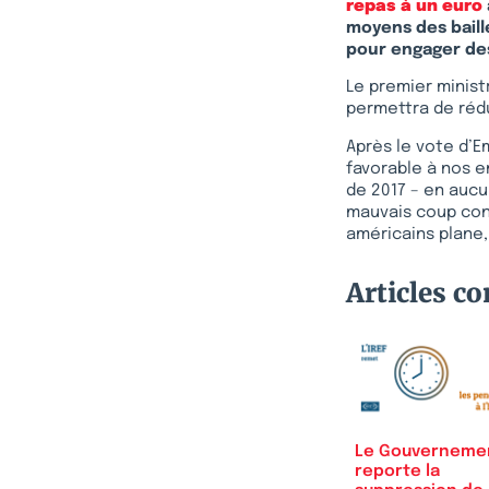
repas à un euro
moyens des baill
pour engager des 
Le premier minist
permettra de rédui
Après le vote d’E
favorable à nos e
de 2017 – en auc
mauvais coup con
américains plane,
Articles c
Le Gouverneme
reporte la