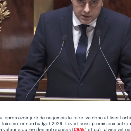
 après avoir juré de ne jamais le faire, va donc utiliser l’arti
faire voter son budget 2026. Il avait aussi promis aux patrons
la valeur ajoutée des entreprises (
CVAE
) et qu’il diviserait p