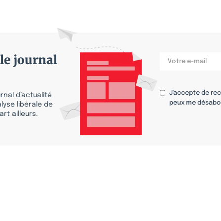
le journal
J'accepte de re
nal d’actualité
peux me désabo
lyse libérale de
rt ailleurs.
s