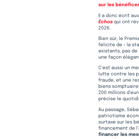
sur les bénéfice
Il a donc écrit a
Échos
qui ont rév
2026.
Bien sûr, le Premi
félicite de « la st
existants, pas de
une façon élégant
C’est aussi un m
lutte contre les 
fraude, et une re
biens somptuaires 
200 millions d’eu
précise le quoti
Au passage, Sébas
patriotisme économ
surtaxe sur les b
financement de l’
financer les mesu