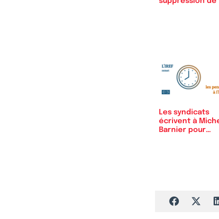
suppression de 
CVAE à…
Les syndicats
écrivent à Mich
Barnier pour
exiger…