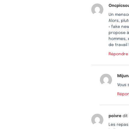
Oncpicso
Un mensong
Alors, plu
« fake new
propose à 
hommes, e
de travail 
Répondre
Mijun
Vous s
Répo
poivre
dit 
Les repas 