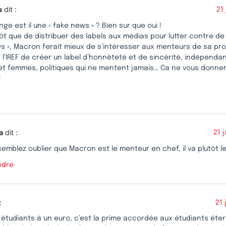
u
dit :
21
e est il une « fake news » ? Bien sur que oui !
tôt que de distribuer des labels aux médias pour lutter contre de
s », Macron ferait mieux de s’intéresser aux menteurs de sa pro
l’IREF de créer un label d’honnêteté et de sincérité, indépendan
t femmes, politiques qui ne mentent jamais… Ca ne vous donn
!
a
dit :
21 
emblez oublier que Macron est le menteur en chef, il va plutôt les
ndre
:
21 
étudiants à un euro, c’est la prime accordée aux étudiants étern