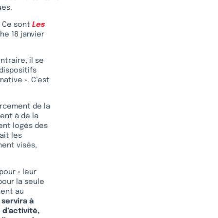
ues.
. Ce sont
Les
he 18 janvier
ntraire, il se
 dispositifs
ative ». C’est
orcement de la
ent à de la
ient logés des
ait les
ment visés,
our « leur
pour la seule
ment au
l servira à
d’activité,