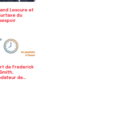
land Lescure et
surtaxe du
sespoir
rt de Frederick
Smith,
ndateur de
dEx :…