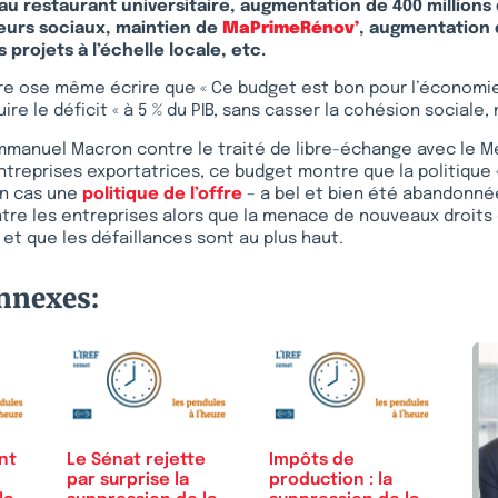
au restaurant universitaire, augmentation de 400 millions
eurs sociaux, maintien de
MaPrimeRénov’
, augmentation 
projets à l’échelle locale, etc.
re ose même écrire que « Ce budget est bon pour l’économie 
re le déficit « à 5 % du PIB, sans casser la cohésion sociale, n
mmanuel Macron contre le traité de libre-échange avec le M
ntreprises exportatrices, ce budget montre que la politique 
un cas une
politique de l’offre
– a bel et bien été abandonnée
tre les entreprises alors que la menace de nouveaux droits
 et que les défaillances sont au plus haut.
onnexes:
nt
Le Sénat rejette
Impôts de
par surprise la
production : la