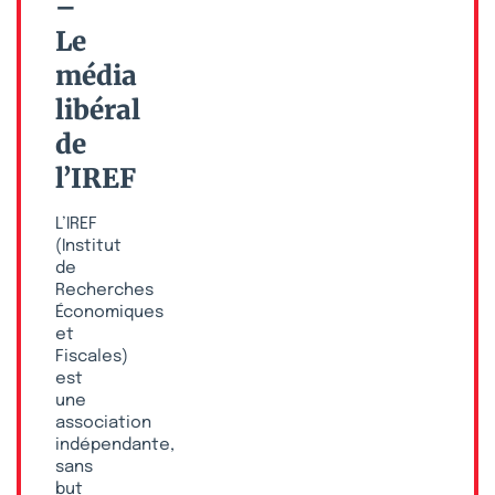
–
Le
média
libéral
de
l’IREF
L’IREF
(Institut
de
Recherches
Économiques
et
Fiscales)
est
une
association
indépendante,
sans
but