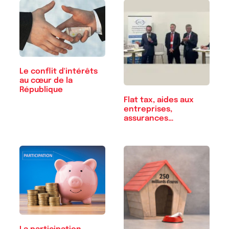
Le conflit d'intérêts
au cœur de la
République
Flat tax, aides aux
entreprises,
assurances…