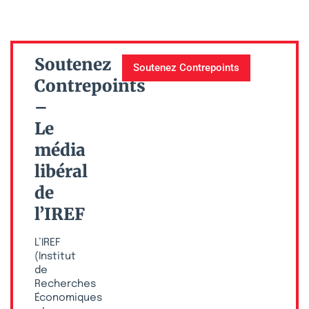
Soutenez
Soutenez Contrepoints
Contrepoints
–
Le
média
libéral
de
l’IREF
L’IREF
(Institut
de
Recherches
Économiques