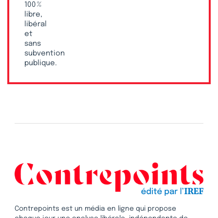
100 %
libre,
libéral
et
sans
subvention
publique.
Contrepoints est un média en ligne qui propose