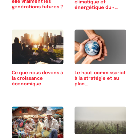
elle vraiment les
climatique et
générations futures ?
énergétique du «
monde riche »
Ce que nous devons à
Le haut-commissariat
la croissance
à la stratégie et au
économique
plan…