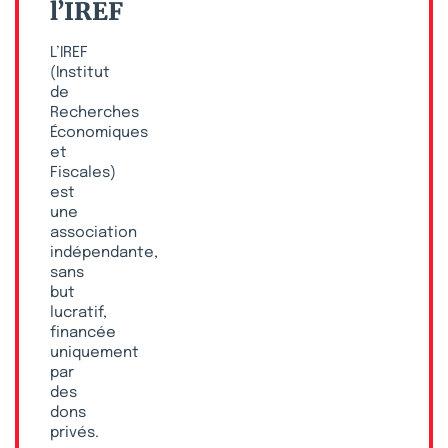
l’IREF
L’IREF
(Institut
de
Recherches
Économiques
et
Fiscales)
est
une
association
indépendante,
sans
but
lucratif,
financée
uniquement
par
des
dons
privés.