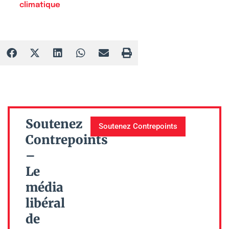
climatique
Soutenez
Soutenez Contrepoints
Contrepoints
–
Le
média
libéral
de