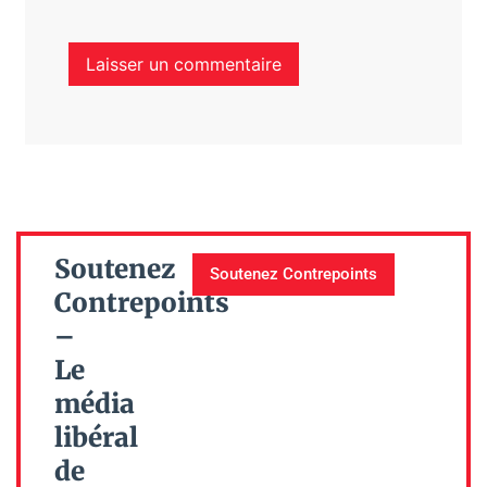
Soutenez
Soutenez Contrepoints
Contrepoints
–
Le
média
libéral
de