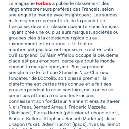
Le magazine
Forbes
a publié le classement des
vingt entrepreneurs préférés des Français, selon
une enquête menée avec Insightquest. Les sondés,
mille majeurs représentatifs de la population
française, devaient classer quarante noms français
« ayant créé une ou plusieurs marques, sociétés ou
groupes clés à la croissance rapide ou au
rayonnement international ». Le test ne
mentionnait pas leur entreprise, et c’est en cela
qu’il surprend. Qu’Alain Afflelou occupe la deuxième
place est peu étonnant, parce que tout le monde
connaît la marque éponyme. Plus surprenant
semble être le fait que Stanislas Niox-Château,
fondateur de Doctolib, soit classé premier : la
plateforme est certes très connue et a fait ses
preuves pendant la crise sanitaire, mais on ne se
serait pas attendu à ce que les Français
connaissent son fondateur. Viennent ensuite Xavier
Niel (Free), Bernard Arnault, Frédéric Mazzella
(Blablacar), Pierre Hermé (pâtissier et chocolatier),
Vincent Bolloré, Stéphane Bancel (Moderna), Julie
Chapon (Yuka), Didier Truchot (Ipsos), Yves Guillemot