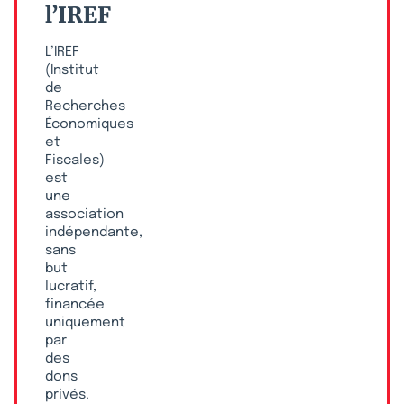
l’IREF
L’IREF
(Institut
de
Recherches
Économiques
et
Fiscales)
est
une
association
indépendante,
sans
but
lucratif,
financée
uniquement
par
des
dons
privés.