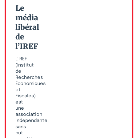
Le
média
libéral
de
l’IREF
L’IREF
(Institut
de
Recherches
Économiques
et
Fiscales)
est
une
association
indépendante,
sans
but