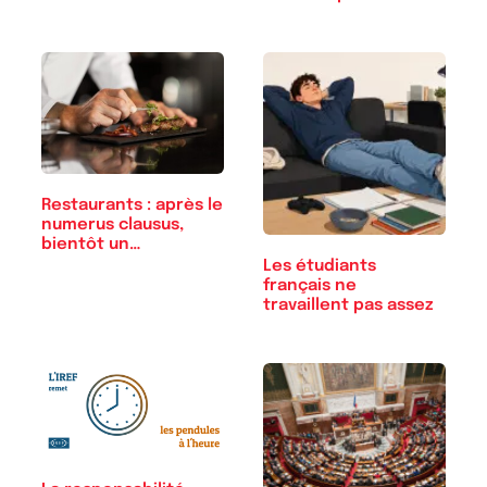
Restaurants : après le
numerus clausus,
bientôt un…
Les étudiants
français ne
travaillent pas assez