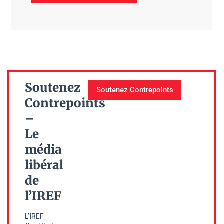
Soutenez
Soutenez Contrepoints
Contrepoints
–
Le
média
libéral
de
l’IREF
L’IREF