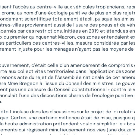
rdisent l’accès au centre-ville aux véhicules trop anciens, re
 promu au nom d’une écologie punitive de plus en plus rejet
fondement scientifique totalement établi, puisque les émiss
ntres-villes proviennent aussi de l’usure des pneus et de vé
cernés par ces restrictions. Initiées en 2019 et étendues e
 du premier quinquennat Macron, ces zones entendaient exc
es particuliers des centres-villes, mesure considérée par le
rement injuste pour les ménages n’ayant pas les moyens de
gouvernement, c’était celle d’un amendement de compromis qu
té aux collectivités territoriales dans l’application des zone
prenons acte du rejet de l’Assemblée nationale de cet amen
laré Mme Bregeon à l’issue du Conseil des ministres. Le gou
nt pas une censure du Conseil constitutionnel » contre le 
nulait l’une des dispositions phares de l’écologie punitive
.
était incluse dans les discussions sur le projet de loi relatif 
que. Certes, une certaine méfiance était de mise, puisque 
la haute administration prétendent vouloir simplifier le « bou
èglements qui régissent minutieusement nos vies (une douzai