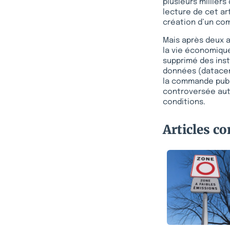
plusieurs milliers
lecture de cet ar
création d’un com
Mais après deux an
la vie économiqu
supprimé des ins
données (datacent
la commande publi
controversée auto
conditions.
Articles c