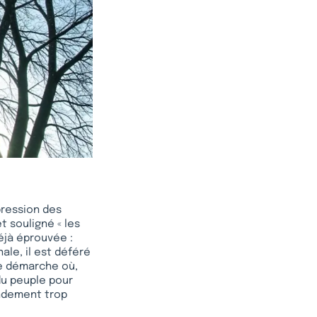
pression des
t souligné « les
éjà éprouvée :
ale, il est déféré
ne démarche où,
du peuple pour
endement trop