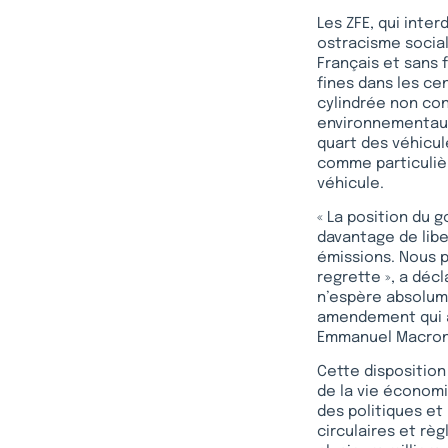
Les ZFE, qui inte
ostracisme social
Français et sans 
fines dans les ce
cylindrée non con
environnementaux
quart des véhicul
comme particuliè
véhicule.
« La position du 
davantage de liber
émissions. Nous 
regrette », a déc
n’espère absolume
amendement qui an
Emmanuel Macron
Cette disposition 
de la vie économi
des politiques et 
circulaires et r