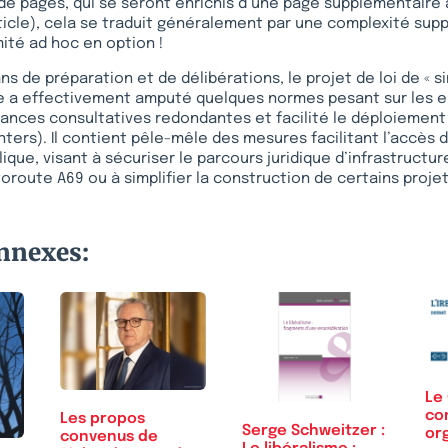
 de pages, qui se seront enrichis d’une page supplémentaire à 
ticle), cela se traduit généralement par une complexité sup
ité ad hoc en option !
s de préparation et de délibérations, le projet de loi de « si
e a effectivement amputé quelques normes pesant sur les e
tances consultatives redondantes et facilité le déploiement
ers). Il contient pêle-mêle des mesures facilitant l’accès 
que, visant à sécuriser le parcours juridique d’infrastructu
route A69 ou à simplifier la construction de certains proje
onnexes:
Le 
con
Les propos
Serge Schweitzer :
or
convenus de