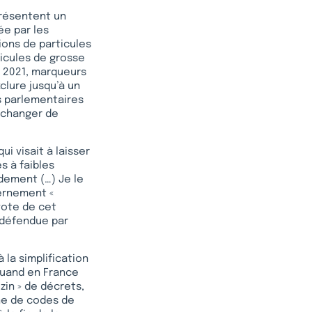
présentent un
ée par les
ions de particules
hicules de grosse
n 2021, marqueurs
lure jusqu’à un
s parlementaires
 changer de
i visait à laisser
s à faibles
dement (…) Je le
vernement «
vote de cet
 défendue par
à la simplification
quand en France
zin » de décrets,
ne de codes de