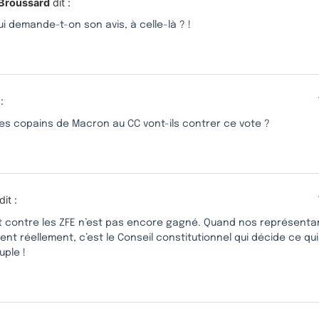
 Broussard
dit :
ui demande-t-on son avis, à celle-là ? !
:
 les copains de Macron au CC vont-ils contrer ce vote ?
dit :
 contre les ZFE n’est pas encore gagné. Quand nos représenta
nt réellement, c’est le Conseil constitutionnel qui décide ce qu
uple !