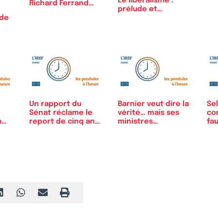
Le libéralisme :
pl
Richard Ferrand
prélude et…
sur le…
ide
Un rapport du
Barnier veut dire la
Sel
Sénat réclame le
vérité… mais ses
con
a
report de cinq ans
ministres…
fa
de…