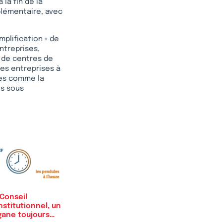
la fin de la
plémentaire, avec
mplification » de
ntreprises,
 de centres de
des entreprises à
res comme la
ts sous
Conseil
stitutionnel, un
gane toujours